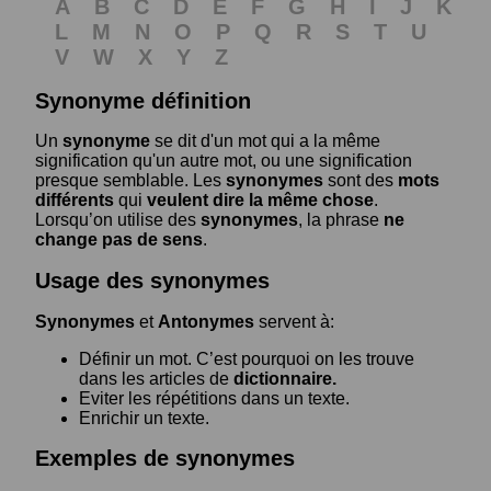
A
B
C
D
E
F
G
H
I
J
K
L
M
N
O
P
Q
R
S
T
U
V
W
X
Y
Z
Synonyme définition
Un
synonyme
se dit d'un mot qui a la même
signification qu'un autre mot, ou une signification
presque semblable. Les
synonymes
sont des
mots
différents
qui
veulent dire la même chose
.
Lorsqu’on utilise des
synonymes
, la phrase
ne
change pas de sens
.
Usage des synonymes
Synonymes
et
Antonymes
servent à:
Définir un mot. C’est pourquoi on les trouve
dans les articles de
dictionnaire.
Eviter les répétitions dans un texte.
Enrichir un texte.
Exemples de synonymes