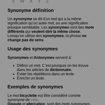
V
W
X
Y
Z
Synonyme définition
Un
synonyme
se dit d'un mot qui a la même
signification qu'un autre mot, ou une signification
presque semblable. Les
synonymes
sont des
mots
différents
qui
veulent dire la même chose
.
Lorsqu’on utilise des
synonymes
, la phrase
ne
change pas de sens
.
Usage des synonymes
Synonymes
et
Antonymes
servent à:
Définir un mot. C’est pourquoi on les trouve
dans les articles de
dictionnaire.
Eviter les répétitions dans un texte.
Enrichir un texte.
Exemples de synonymes
Le mot
bicyclette
eut être considéré comme
synonyme de
vélo
.
Dispute
et
altercation
, sont des mots synonymes.