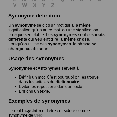
V
W
X
Y
Z
Synonyme définition
Un
synonyme
se dit d'un mot qui a la même
signification qu'un autre mot, ou une signification
presque semblable. Les
synonymes
sont des
mots
différents
qui
veulent dire la même chose
.
Lorsqu’on utilise des
synonymes
, la phrase
ne
change pas de sens
.
Usage des synonymes
Synonymes
et
Antonymes
servent à:
Définir un mot. C’est pourquoi on les trouve
dans les articles de
dictionnaire.
Eviter les répétitions dans un texte.
Enrichir un texte.
Exemples de synonymes
Le mot
bicyclette
eut être considéré comme
synonyme de
vélo
.