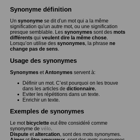
Synonyme définition
Un
synonyme
se dit d'un mot qui a la même
signification qu'un autre mot, ou une signification
presque semblable. Les
synonymes
sont des
mots
différents
qui
veulent dire la même chose
.
Lorsqu’on utilise des
synonymes
, la phrase
ne
change pas de sens
.
Usage des synonymes
Synonymes
et
Antonymes
servent à:
Définir un mot. C’est pourquoi on les trouve
dans les articles de
dictionnaire.
Eviter les répétitions dans un texte.
Enrichir un texte.
Exemples de synonymes
Le mot
bicyclette
eut être considéré comme
synonyme de
vélo
.
Dispute
et
altercation
, sont des mots synonymes.
Aimer
et
être amoureux
, sont des mots synonymes.