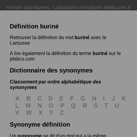
Horaire des Marées
-
Laboratoire d'Analyses Médicales.fr
Définition buriné
Retrouver la définition du mot
buriné
avec le
Larousse
A lire également la définition du terme
buriné
sur le
ptidico.com
Dictionnaire des synonymes
Classement par ordre alphabétique des
synonymes
A
B
C
D
E
F
G
H
I
J
K
L
M
N
O
P
Q
R
S
T
U
V
W
X
Y
Z
Synonyme définition
Un
synonyme
se dit d'un mot qui a la même