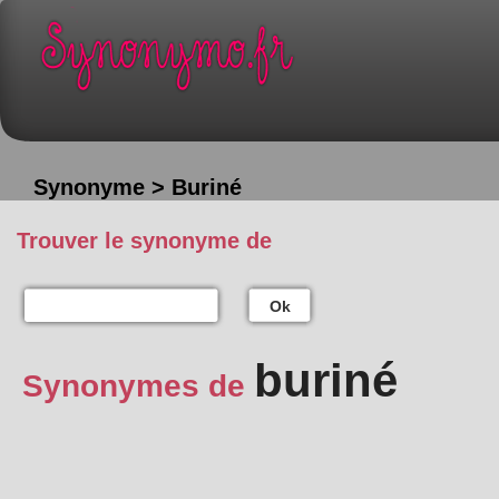
Synonyme > Buriné
Trouver le synonyme de
Ok
buriné
Synonymes de