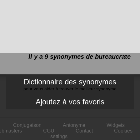
Il y a 9 synonymes de
bureaucrate
Dictionnaire des synonymes
pour vous aider à trouver le meilleur synonyme
Ajoutez à vos favoris
Conjugaison
Antonyme
Widgets
ebmasters
CGU
Contact
Cookies
settings