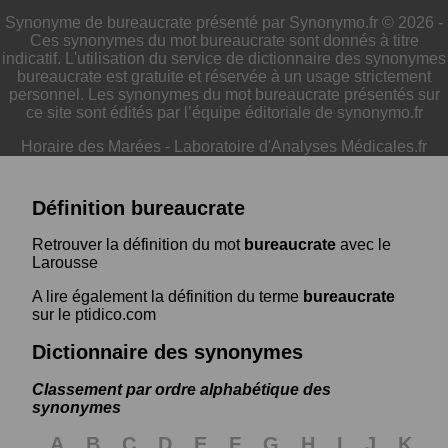
Synonyme de bureaucrate présenté par Synonymo.fr © 2026 -
Ces synonymes du mot bureaucrate sont donnés à titre
indicatif. L'utilisation du service de dictionnaire des synonymes
bureaucrate est gratuite et réservée à un usage strictement
personnel. Les synonymes du mot bureaucrate présentés sur
ce site sont édités par l’équipe éditoriale de synonymo.fr
Horaire des Marées
-
Laboratoire d'Analyses Médicales.fr
Définition bureaucrate
Retrouver la définition du mot
bureaucrate
avec le
Larousse
A lire également la définition du terme
bureaucrate
sur le ptidico.com
Dictionnaire des synonymes
Classement par ordre alphabétique des
synonymes
A
B
C
D
E
F
G
H
I
J
K