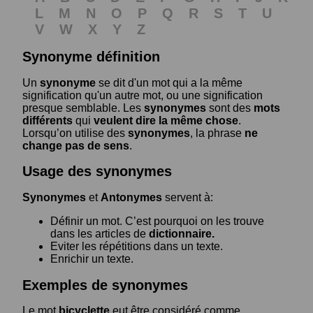
L
M
N
O
P
Q
R
S
T
U
V
W
X
Y
Z
Synonyme définition
Un
synonyme
se dit d'un mot qui a la même
signification qu'un autre mot, ou une signification
presque semblable. Les
synonymes
sont des
mots
différents
qui
veulent dire la même chose
.
Lorsqu’on utilise des
synonymes
, la phrase
ne
change pas de sens
.
Usage des synonymes
Synonymes
et
Antonymes
servent à:
Définir un mot. C’est pourquoi on les trouve
dans les articles de
dictionnaire.
Eviter les répétitions dans un texte.
Enrichir un texte.
Exemples de synonymes
Le mot
bicyclette
eut être considéré comme