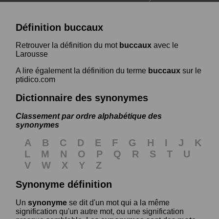
Définition buccaux
Retrouver la définition du mot
buccaux
avec le
Larousse
A lire également la définition du terme
buccaux
sur le
ptidico.com
Dictionnaire des synonymes
Classement par ordre alphabétique des
synonymes
A
B
C
D
E
F
G
H
I
J
K
L
M
N
O
P
Q
R
S
T
U
V
W
X
Y
Z
Synonyme définition
Un
synonyme
se dit d'un mot qui a la même
signification qu'un autre mot, ou une signification