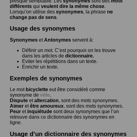
presque semblable. Les
synonymes
sont des
mots
différents
qui
veulent dire la même chose
.
Lorsqu’on utilise des
synonymes
, la phrase
ne
change pas de sens
.
Usage des synonymes
Synonymes
et
Antonymes
servent à:
Définir un mot. C’est pourquoi on les trouve
dans les articles de
dictionnaire.
Eviter les répétitions dans un texte.
Enrichir un texte.
Exemples de synonymes
Le mot
bicyclette
eut être considéré comme
synonyme de
vélo
.
Dispute
et
altercation
, sont des mots synonymes.
Aimer
et
être amoureux
, sont des mots synonymes.
Peur
et
inquiétude
sont deux synonymes que l’on
retrouve dans ce dictionnaire des synonymes en
ligne.
Usage d’un dictionnaire des synonymes