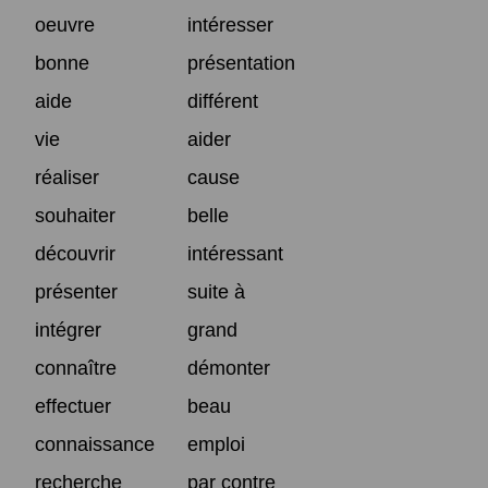
oeuvre
intéresser
bonne
présentation
aide
différent
vie
aider
réaliser
cause
souhaiter
belle
découvrir
intéressant
présenter
suite à
intégrer
grand
connaître
démonter
effectuer
beau
connaissance
emploi
recherche
par contre