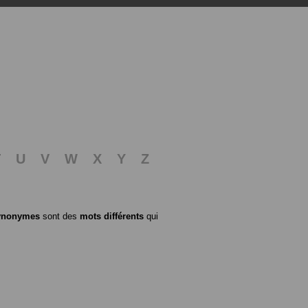
T
U
V
W
X
Y
Z
ynonymes
sont des
mots différents
qui