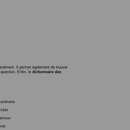
anément. Il permet également de trouver
n question. Enfin, le
dictionnaire des
contraire
créer
amour
voir