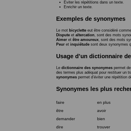
Eviter les répétitions dans un texte.
Enrichir un texte.
Exemples de synonymes
Le mot
bicyclette
eut être considéré com
Dispute
et
altercation
, sont des mots syn
Aimer
et
être amoureux
, sont des mots s
Peur
et
inquiétude
sont deux synonymes que
Usage d’un dictionnaire 
Le
dictionnaire des synonymes
permet de 
des termes plus adéquat pour restituer un trai
synonymes
permet d’éviter une répétition d
Synonymes les plus reche
faire
en plus
être
avoir
demander
bien
dire
trouver