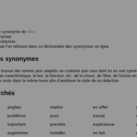
me synonyme de
vélo
.
onymes.
ynonymes.
 l’on retrouve dans ce dictionnaire des synonymes en ligne.
des synonymes
trouver des termes plus adaptés au contexte que ceux dont on se sert spont
t caractéristique, le but, la fonction, etc. de la chose, de l'être, de l'action e
e mots dans le même texte afin d’améliorer le style de sa rédaction.
rchés
anglais
mettre
en effet
problème
pour
travail
important
prendre
expérience
augmenter
installer
en fait