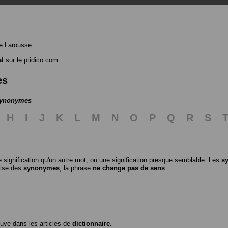
e Larousse
al
sur le ptidico.com
es
 synonymes
H
I
J
K
L
M
N
O
P
Q
R
S
 signification qu'un autre mot, ou une signification presque semblable. Les
s
ilise des
synonymes
, la phrase
ne change pas de sens
.
ouve dans les articles de
dictionnaire.