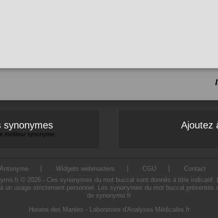
es synonymes
Ajoutez 
 le meilleur synonyme
Antonyme
Widgets webmasters
CGU
Contact
.fr © 2026 - Ces synonymes du mot buccal sont donnés à titre indicatif. L'u
à un usage strictement personnel. Les synonymes du mot buccal présentés sur 
de synonymo.fr
Horaire des Marées
-
Laboratoire d'Analyses Médicales.fr