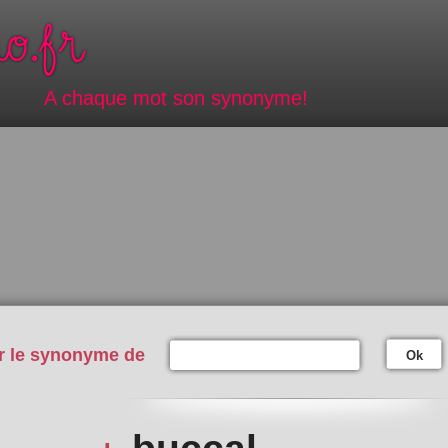
A chaque mot son synonyme!
r le synonyme de
Ok