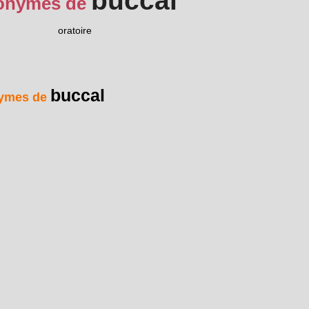
buccal
onymes de
oratoire
buccal
ymes de