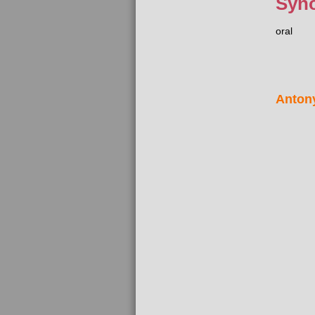
Syn
oral
Anton