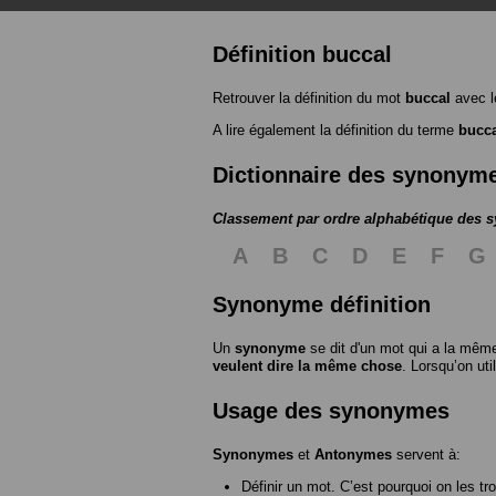
Définition buccal
Retrouver la définition du mot
buccal
avec l
A lire également la définition du terme
bucc
Dictionnaire des synonym
Classement par ordre alphabétique des
A
B
C
D
E
F
G
Synonyme définition
Un
synonyme
se dit d'un mot qui a la même
veulent dire la même chose
. Lorsqu’on ut
Usage des synonymes
Synonymes
et
Antonymes
servent à:
Définir un mot. C’est pourquoi on les tr