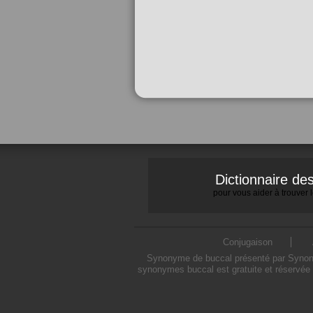
Dictionnaire d
pour vous aider à trouver
Conjugaison
Synonyme de buccal présenté par Synonymo
synonymes buccal est gratuite et réservée 