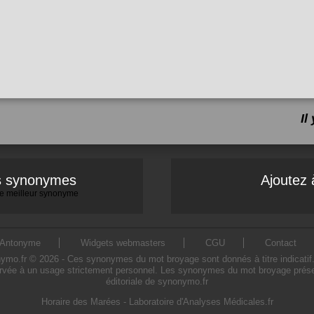
Il
es synonymes
Ajoutez 
 le meilleur synonyme
Antonyme
Widgets webmasters
CGU
Contact
.fr © 2026 - Ces synonymes du mot broyage sont donnés à titre indicatif. L'
rvée à un usage strictement personnel. Les synonymes du mot broyage présent
éditoriale de synonymo.fr
Horaire des Marées
-
Laboratoire d'Analyses Médicales.fr