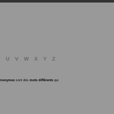
T
U
V
W
X
Y
Z
ynonymes
sont des
mots différents
qui