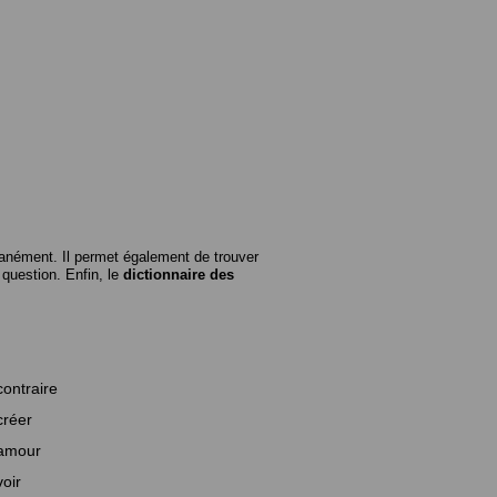
anément. Il permet également de trouver
n question. Enfin, le
dictionnaire des
contraire
créer
amour
voir