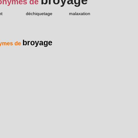
broyage
onymes de
nt
déchiquetage
malaxation
broyage
ymes de