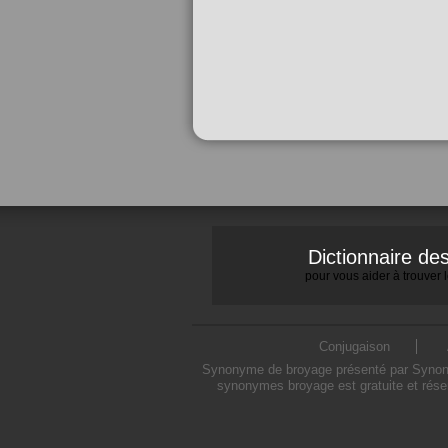
Dictionnaire d
pour vous aider à trouver
Conjugaison
Synonyme de broyage présenté par Synonymo
synonymes broyage est gratuite et rése