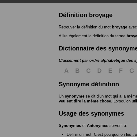
Définition broyage
Retrouver la définition du mot
broyage
avec
A lire également la définition du terme
broy
Dictionnaire des synonym
Classement par ordre alphabétique des
A
B
C
D
E
F
G
Synonyme définition
Un
synonyme
se dit d'un mot qui a la même
veulent dire la même chose
. Lorsqu’on ut
Usage des synonymes
Synonymes
et
Antonymes
servent à:
Définir un mot. C’est pourquoi on les tr