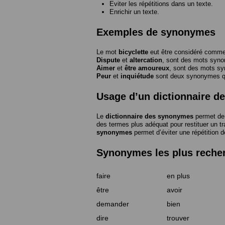
Eviter les répétitions dans un texte.
Enrichir un texte.
Exemples de synonymes
Le mot
bicyclette
eut être considéré com
Dispute
et
altercation
, sont des mots syn
Aimer
et
être amoureux
, sont des mots s
Peur
et
inquiétude
sont deux synonymes que
Usage d’un dictionnaire 
Le
dictionnaire des synonymes
permet de 
des termes plus adéquat pour restituer un trai
synonymes
permet d’éviter une répétition d
Synonymes les plus reche
faire
en plus
être
avoir
demander
bien
dire
trouver