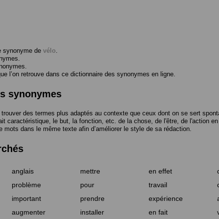
me synonyme de
vélo
.
onymes.
ynonymes.
 l’on retrouve dans ce dictionnaire des synonymes en ligne.
des synonymes
trouver des termes plus adaptés au contexte que ceux dont on se sert spont
t caractéristique, le but, la fonction, etc. de la chose, de l'être, de l'action e
e mots dans le même texte afin d’améliorer le style de sa rédaction.
rchés
anglais
mettre
en effet
problème
pour
travail
important
prendre
expérience
augmenter
installer
en fait