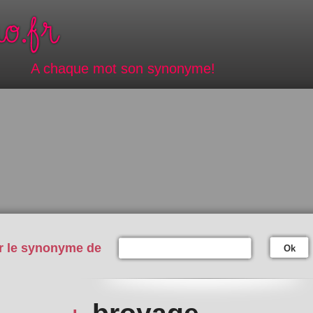
A chaque mot son synonyme!
r le synonyme de
Ok