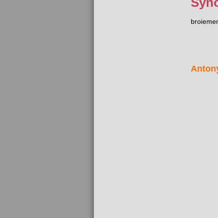
Syn
broieme
Anton