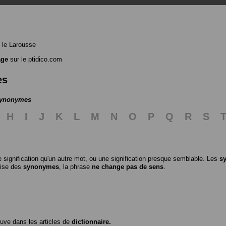
 le Larousse
age
sur le ptidico.com
es
 synonymes
H
I
J
K
L
M
N
O
P
Q
R
S
 signification qu'un autre mot, ou une signification presque semblable. Les
s
ilise des
synonymes
, la phrase
ne change pas de sens
.
ouve dans les articles de
dictionnaire.