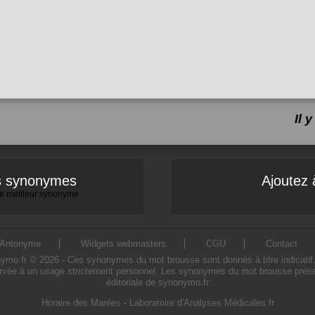
Il 
es synonymes
Ajoutez 
 le meilleur synonyme
Antonyme
Widgets webmasters
CGU
Contact
.fr © 2026 - Ces synonymes du mot brousse sont donnés à titre indicatif. L'
rvée à un usage strictement personnel. Les synonymes du mot brousse présent
éditoriale de synonymo.fr
Horaire des Marées
-
Laboratoire d'Analyses Médicales.fr