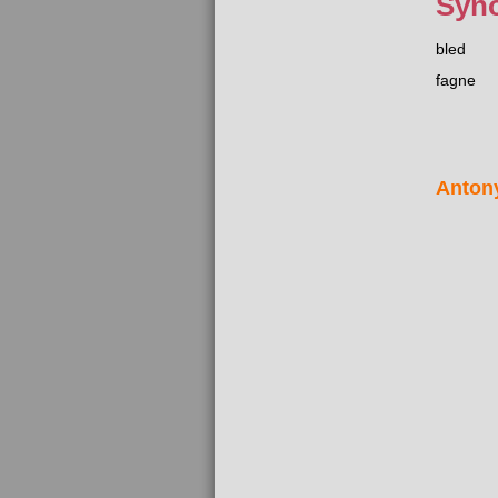
Syn
bled
fagne
Anton