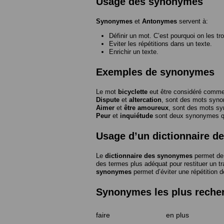
Usage des synonymes
Synonymes
et
Antonymes
servent à:
Définir un mot. C’est pourquoi on les tr
Eviter les répétitions dans un texte.
Enrichir un texte.
Exemples de synonymes
Le mot
bicyclette
eut être considéré com
Dispute
et
altercation
, sont des mots syn
Aimer
et
être amoureux
, sont des mots s
Peur
et
inquiétude
sont deux synonymes que
Usage d’un dictionnaire 
Le
dictionnaire des synonymes
permet de 
des termes plus adéquat pour restituer un trai
synonymes
permet d’éviter une répétition d
Synonymes les plus reche
faire
en plus