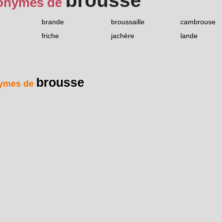
brousse
onymes de
brande
broussaille
cambrouse
friche
jachère
lande
brousse
ymes de