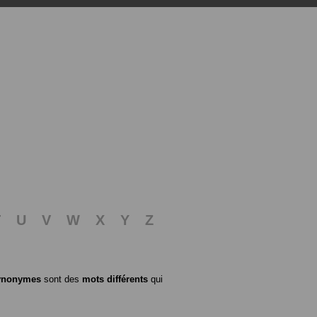
T
U
V
W
X
Y
Z
ynonymes
sont des
mots différents
qui