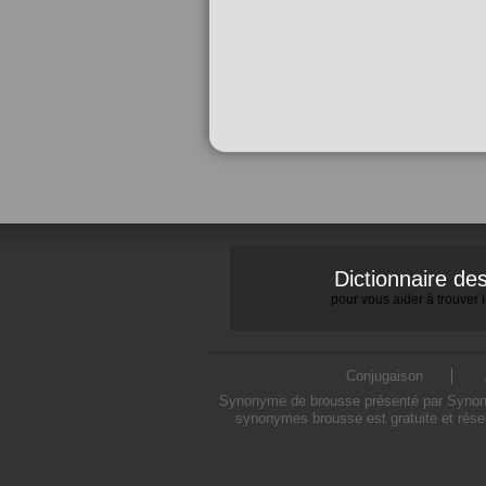
Dictionnaire d
pour vous aider à trouver
Conjugaison
Synonyme de brousse présenté par Synonymo
synonymes brousse est gratuite et rése