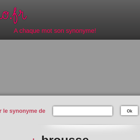
A chaque mot son synonyme!
r le synonyme de
Ok