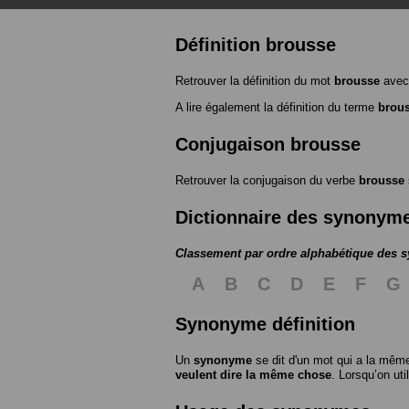
Définition brousse
Retrouver la définition du mot
brousse
avec
A lire également la définition du terme
brou
Conjugaison brousse
Retrouver la conjugaison du verbe
brousse
Dictionnaire des synonym
Classement par ordre alphabétique des
A
B
C
D
E
F
G
Synonyme définition
Un
synonyme
se dit d'un mot qui a la même
veulent dire la même chose
. Lorsqu’on ut