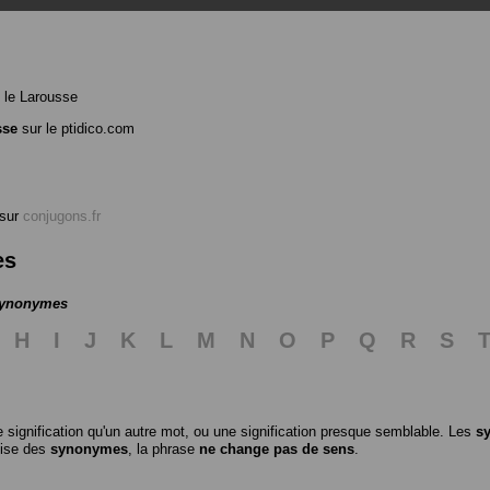
 le Larousse
sse
sur le ptidico.com
sur
conjugons.fr
es
 synonymes
H
I
J
K
L
M
N
O
P
Q
R
S
 signification qu'un autre mot, ou une signification presque semblable. Les
s
ilise des
synonymes
, la phrase
ne change pas de sens
.