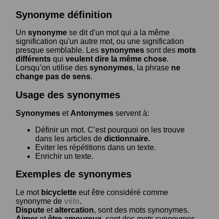
Synonyme définition
Un
synonyme
se dit d'un mot qui a la même
signification qu'un autre mot, ou une signification
presque semblable. Les
synonymes
sont des
mots
différents
qui
veulent dire la même chose
.
Lorsqu’on utilise des
synonymes
, la phrase
ne
change pas de sens
.
Usage des synonymes
Synonymes
et
Antonymes
servent à:
Définir un mot. C’est pourquoi on les trouve
dans les articles de
dictionnaire.
Eviter les répétitions dans un texte.
Enrichir un texte.
Exemples de synonymes
Le mot
bicyclette
eut être considéré comme
synonyme de
vélo
.
Dispute
et
altercation
, sont des mots synonymes.
Aimer
et
être amoureux
, sont des mots synonymes.