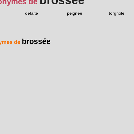
brossée
onymes de
défaite
peignée
torgnole
brossée
ymes de