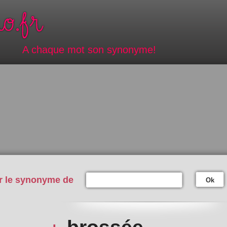
A chaque mot son synonyme!
r le synonyme de
Ok