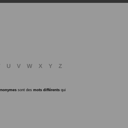
T
U
V
W
X
Y
Z
ynonymes
sont des
mots différents
qui