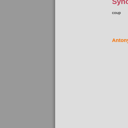
Syn
coup
Anton