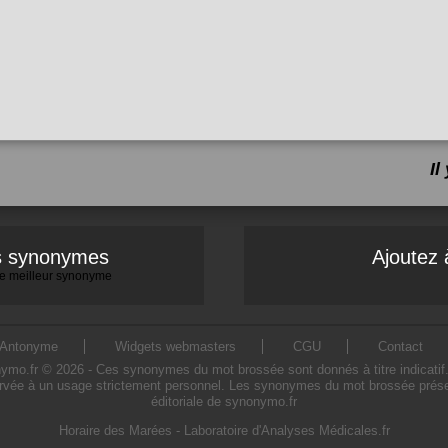
I
es synonymes
Ajoutez 
 le meilleur synonyme
Antonyme
Widgets webmasters
CGU
Contact
.fr © 2026 - Ces synonymes du mot brossée sont donnés à titre indicatif. L'
rvée à un usage strictement personnel. Les synonymes du mot brossée présent
éditoriale de synonymo.fr
Horaire des Marées
-
Laboratoire d'Analyses Médicales.fr