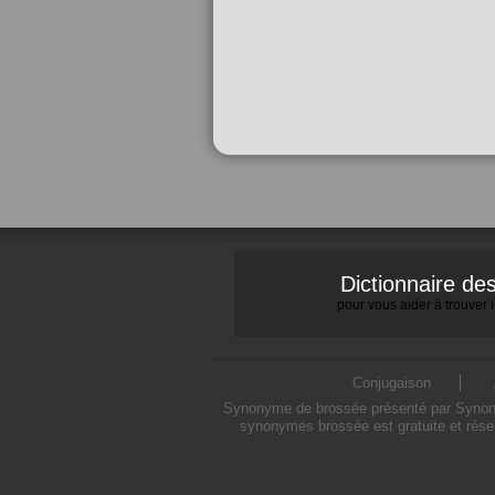
Dictionnaire d
pour vous aider à trouver
Conjugaison
Synonyme de brossée présenté par Synonymo
synonymes brossée est gratuite et rése