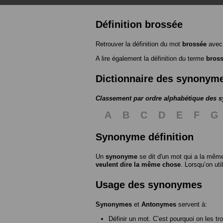
Définition brossée
Retrouver la définition du mot
brossée
avec 
A lire également la définition du terme
bros
Dictionnaire des synonym
Classement par ordre alphabétique des
A
B
C
D
E
F
G
Synonyme définition
Un
synonyme
se dit d'un mot qui a la même
veulent dire la même chose
. Lorsqu’on ut
Usage des synonymes
Synonymes
et
Antonymes
servent à:
Définir un mot. C’est pourquoi on les tr