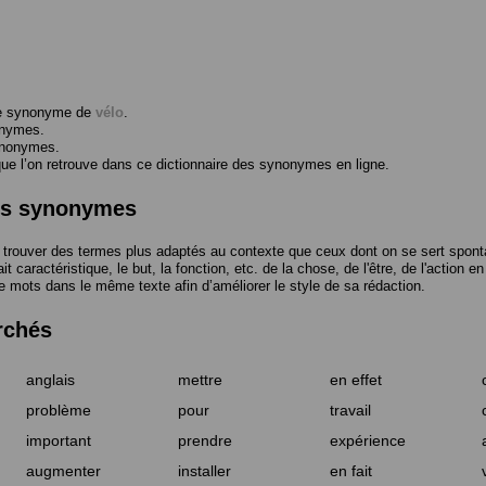
me synonyme de
vélo
.
onymes.
ynonymes.
 l’on retrouve dans ce dictionnaire des synonymes en ligne.
des synonymes
trouver des termes plus adaptés au contexte que ceux dont on se sert spont
t caractéristique, le but, la fonction, etc. de la chose, de l'être, de l'action e
e mots dans le même texte afin d’améliorer le style de sa rédaction.
rchés
anglais
mettre
en effet
problème
pour
travail
important
prendre
expérience
augmenter
installer
en fait