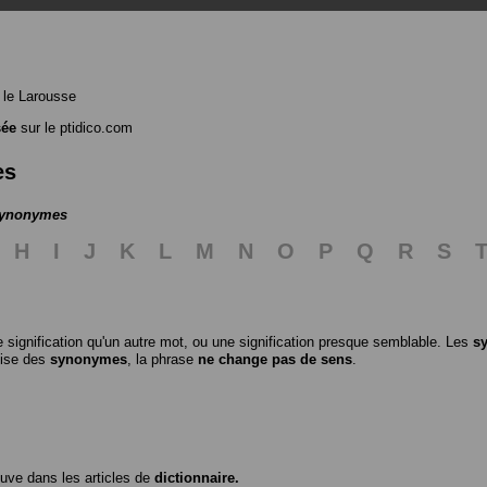
le Larousse
sée
sur le ptidico.com
es
 synonymes
H
I
J
K
L
M
N
O
P
Q
R
S
 signification qu'un autre mot, ou une signification presque semblable. Les
s
ilise des
synonymes
, la phrase
ne change pas de sens
.
ouve dans les articles de
dictionnaire.