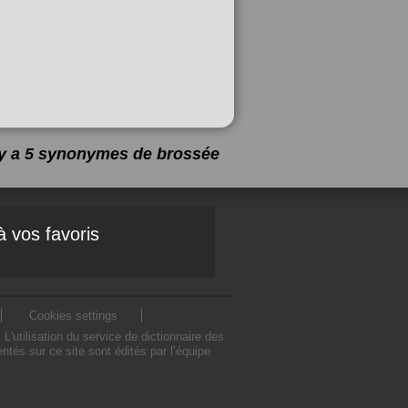
l y a 5 synonymes de
brossée
à vos favoris
Cookies settings
utilisation du service de dictionnaire des
és sur ce site sont édités par l’équipe