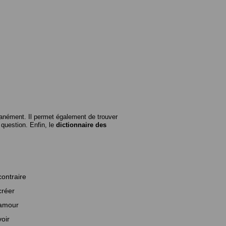
anément. Il permet également de trouver
n question. Enfin, le
dictionnaire des
contraire
créer
amour
voir