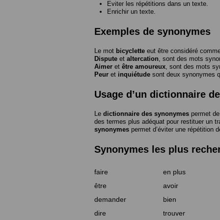
Eviter les répétitions dans un texte.
Enrichir un texte.
Exemples de synonymes
Le mot
bicyclette
eut être considéré com
Dispute
et
altercation
, sont des mots syn
Aimer
et
être amoureux
, sont des mots s
Peur
et
inquiétude
sont deux synonymes que
Usage d’un dictionnaire 
Le
dictionnaire des synonymes
permet de 
des termes plus adéquat pour restituer un trai
synonymes
permet d’éviter une répétition d
Synonymes les plus reche
faire
en plus
être
avoir
demander
bien
dire
trouver