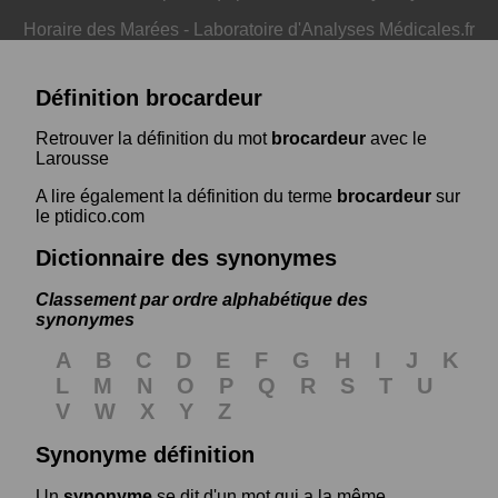
Horaire des Marées
-
Laboratoire d'Analyses Médicales.fr
Définition brocardeur
Retrouver la définition du mot
brocardeur
avec le
Larousse
A lire également la définition du terme
brocardeur
sur
le ptidico.com
Dictionnaire des synonymes
Classement par ordre alphabétique des
synonymes
A
B
C
D
E
F
G
H
I
J
K
L
M
N
O
P
Q
R
S
T
U
V
W
X
Y
Z
Synonyme définition
Un
synonyme
se dit d'un mot qui a la même