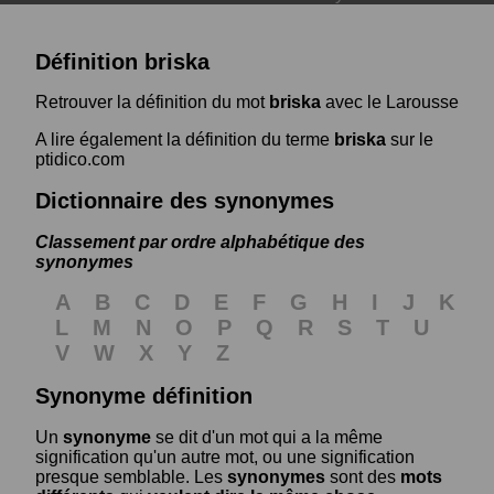
Définition briska
Retrouver la définition du mot
briska
avec le Larousse
A lire également la définition du terme
briska
sur le
ptidico.com
Dictionnaire des synonymes
Classement par ordre alphabétique des
synonymes
A
B
C
D
E
F
G
H
I
J
K
L
M
N
O
P
Q
R
S
T
U
V
W
X
Y
Z
Synonyme définition
Un
synonyme
se dit d'un mot qui a la même
signification qu'un autre mot, ou une signification
presque semblable. Les
synonymes
sont des
mots