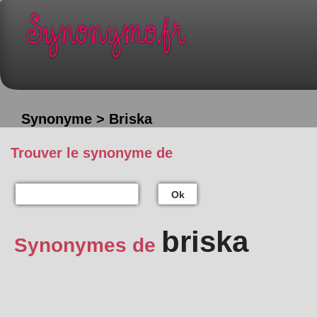
Synonyme > Briska
Trouver le synonyme de
Ok
briska
Synonymes de