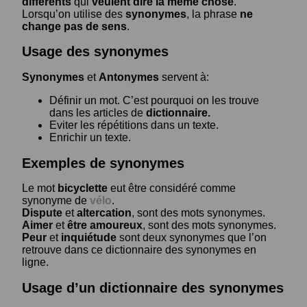
différents
qui
veulent dire la même chose
.
Lorsqu’on utilise des
synonymes
, la phrase
ne
change pas de sens
.
Usage des synonymes
Synonymes
et
Antonymes
servent à:
Définir un mot. C’est pourquoi on les trouve
dans les articles de
dictionnaire.
Eviter les répétitions dans un texte.
Enrichir un texte.
Exemples de synonymes
Le mot
bicyclette
eut être considéré comme
synonyme de
vélo
.
Dispute
et
altercation
, sont des mots synonymes.
Aimer
et
être amoureux
, sont des mots synonymes.
Peur
et
inquiétude
sont deux synonymes que l’on
retrouve dans ce dictionnaire des synonymes en
ligne.
Usage d’un dictionnaire des synonymes