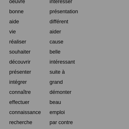
oeuvre
intéresser
bonne
présentation
aide
différent
vie
aider
réaliser
cause
souhaiter
belle
découvrir
intéressant
présenter
suite à
intégrer
grand
connaître
démonter
effectuer
beau
connaissance
emploi
recherche
par contre