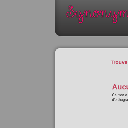
Trouve
Aucu
Ce mot a 
d'orthogr