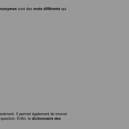
ynonymes
sont des
mots différents
qui
anément. Il permet également de trouver
n question. Enfin, le
dictionnaire des