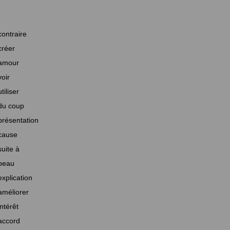
contraire
créer
amour
voir
utiliser
du coup
présentation
cause
suite à
beau
explication
améliorer
intérêt
accord