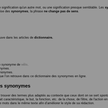
 signification qu'un autre mot, ou une signification presque semblable. Les
s
ilise des
synonymes
, la phrase
ne change pas de sens
.
ouve dans les articles de
dictionnaire.
me synonyme de
vélo
.
onymes.
ynonymes.
 l’on retrouve dans ce dictionnaire des synonymes en ligne.
des synonymes
trouver des termes plus adaptés au contexte que ceux dont on se sert spont
t caractéristique, le but, la fonction, etc. de la chose, de l'être, de l'action e
e mots dans le même texte afin d’améliorer le style de sa rédaction.