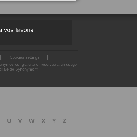
à vos favoris
Cookies settings
nonymes est gratuite et réservée à un usage
toriale de Synonymo.fr
T
U
V
W
X
Y
Z