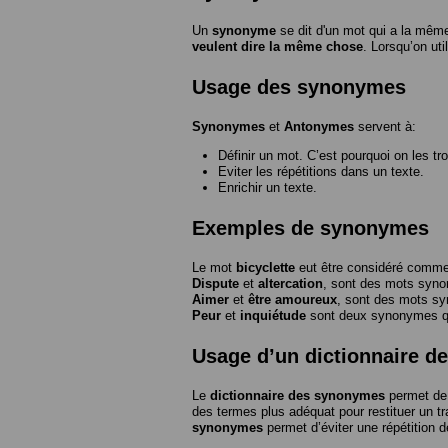
Un
synonyme
se dit d'un mot qui a la même
veulent dire la même chose
. Lorsqu’on ut
Usage des synonymes
Synonymes
et
Antonymes
servent à:
Définir un mot. C’est pourquoi on les tr
Eviter les répétitions dans un texte.
Enrichir un texte.
Exemples de synonymes
Le mot
bicyclette
eut être considéré com
Dispute
et
altercation
, sont des mots syn
Aimer
et
être amoureux
, sont des mots s
Peur
et
inquiétude
sont deux synonymes que
Usage d’un dictionnaire 
Le
dictionnaire des synonymes
permet de 
des termes plus adéquat pour restituer un trai
synonymes
permet d’éviter une répétition d