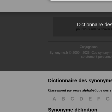
Dictionnaire d
pour vous aider à trouver
Conjugaison
Synonymo.fr © 2009 - 2026. Ces synonymes s
strictement personnel
Dictionnaire des synonym
Classement par ordre alphabétique des
A
B
C
D
E
F
G
Synonyme définition