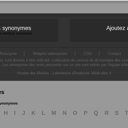
es synonymes
Ajoutez 
 le meilleur synonyme
Antonyme
Widgets webmasters
CGU
Contact
ont donnés à titre indicatif. L'utilisation du service de dictionnaire des sy
. Les antonymes des mots présentés sur ce site sont édités par l’équipe édi
Horaire des Marées
-
Laboratoire d'Analyses Médicales.fr
es
 synonymes
H
I
J
K
L
M
N
O
P
Q
R
S