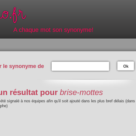
A chaque mot son synonyme!
r le synonyme de
Ok
n résultat pour
brise-mottes
été signalé à nos équipes afin qu'il soit ajouté dans les plus bref délais (dans
aphe)