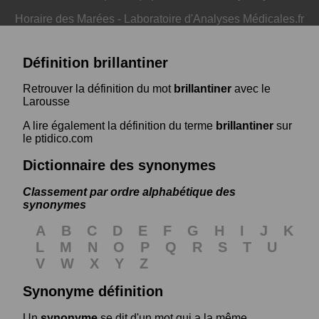
Horaire des Marées
-
Laboratoire d'Analyses Médicales.fr
Définition brillantiner
Retrouver la définition du mot
brillantiner
avec le
Larousse
A lire également la définition du terme
brillantiner
sur
le ptidico.com
Dictionnaire des synonymes
Classement par ordre alphabétique des
synonymes
A
B
C
D
E
F
G
H
I
J
K
L
M
N
O
P
Q
R
S
T
U
V
W
X
Y
Z
Synonyme définition
Un
synonyme
se dit d'un mot qui a la même