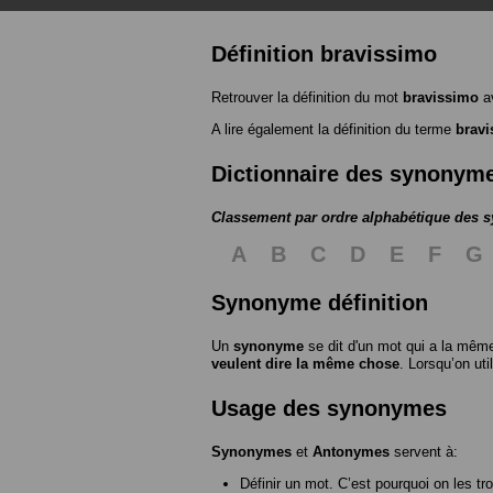
Définition bravissimo
Retrouver la définition du mot
bravissimo
av
A lire également la définition du terme
brav
Dictionnaire des synonym
Classement par ordre alphabétique des
A
B
C
D
E
F
G
Synonyme définition
Un
synonyme
se dit d'un mot qui a la même
veulent dire la même chose
. Lorsqu’on ut
Usage des synonymes
Synonymes
et
Antonymes
servent à:
Définir un mot. C’est pourquoi on les tr