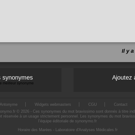
Il y
es synonymes
Ajoutez 
 le meilleur synonyme
Antonyme
Widgets webmasters
CGU
Contact
mo.fr © 2026 - Ces synonymes du mot bravissimo sont donnés à titre indicati
t réservée à un usage strictement personnel. Les synonymes du mot bravissi
l’équipe éditoriale de synonymo.fr
Horaire des Marées
-
Laboratoire d'Analyses Médicales.fr