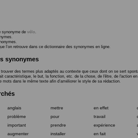
me synonyme de
vélo
.
onymes.
ynonymes.
 l’on retrouve dans ce dictionnaire des synonymes en ligne.
des synonymes
trouver des termes plus adaptés au contexte que ceux dont on se sert spont
t caractéristique, le but, la fonction, etc. de la chose, de l'être, de l'action e
e mots dans le même texte afin d’améliorer le style de sa rédaction.
rchés
anglais
mettre
en effet
problème
pour
travail
important
prendre
expérience
augmenter
installer
en fait