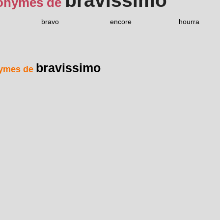
bravissimo
onymes de
bravo
encore
hourra
bravissimo
ymes de