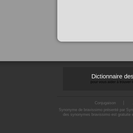
Dictionnaire d
pour vous aider à trouver
Conjugaison
Synonyme de bravissimo présenté par Synony
des synonymes bravissimo est gratuite e