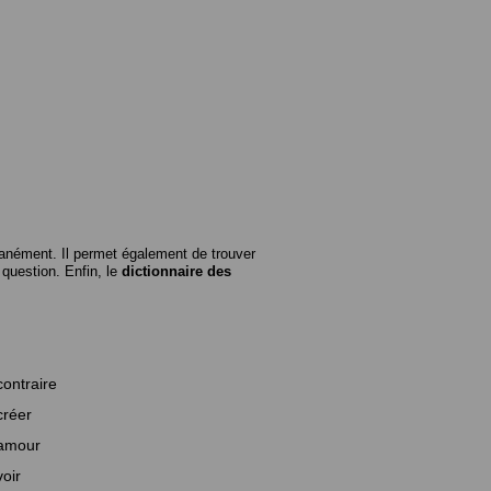
anément. Il permet également de trouver
n question. Enfin, le
dictionnaire des
contraire
créer
amour
voir