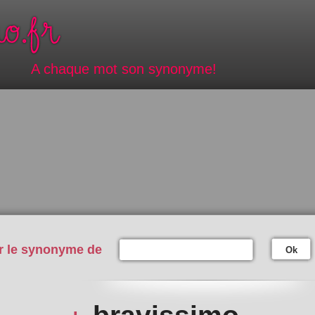
A chaque mot son synonyme!
r le synonyme de
Ok