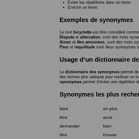
Eviter les répétitions dans un texte.
Enrichir un texte.
Exemples de synonymes
Le mot
bicyclette
eut être considéré com
Dispute
et
altercation
, sont des mots syn
Aimer
et
être amoureux
, sont des mots s
Peur
et
inquiétude
sont deux synonymes que
Usage d’un dictionnaire 
Le
dictionnaire des synonymes
permet de 
des termes plus adéquat pour restituer un trai
synonymes
permet d’éviter une répétition d
Synonymes les plus reche
faire
en plus
être
avoir
demander
bien
dire
trouver