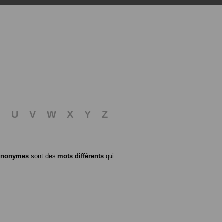
T
U
V
W
X
Y
Z
ynonymes
sont des
mots différents
qui