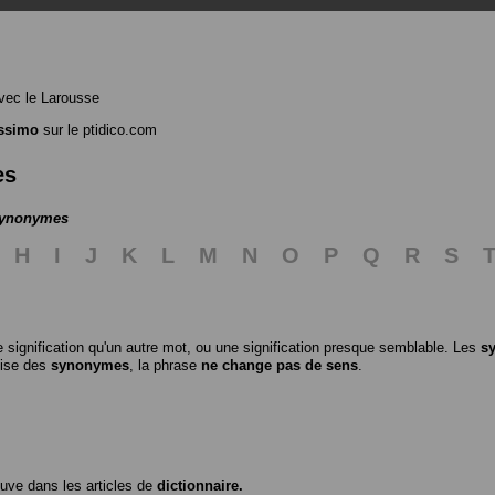
ec le Larousse
issimo
sur le ptidico.com
es
 synonymes
H
I
J
K
L
M
N
O
P
Q
R
S
 signification qu'un autre mot, ou une signification presque semblable. Les
s
ilise des
synonymes
, la phrase
ne change pas de sens
.
ouve dans les articles de
dictionnaire.