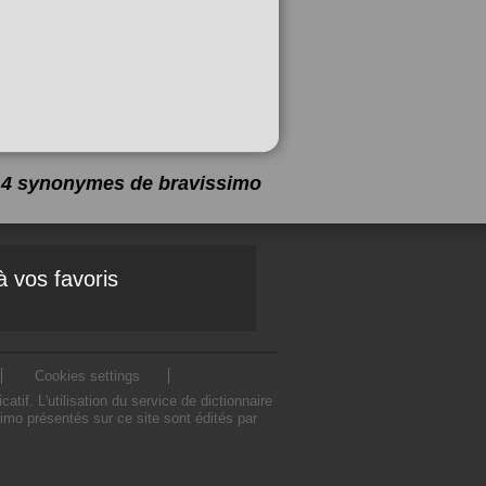
 a 4 synonymes de
bravissimo
à vos favoris
Cookies settings
f. L'utilisation du service de dictionnaire
mo présentés sur ce site sont édités par