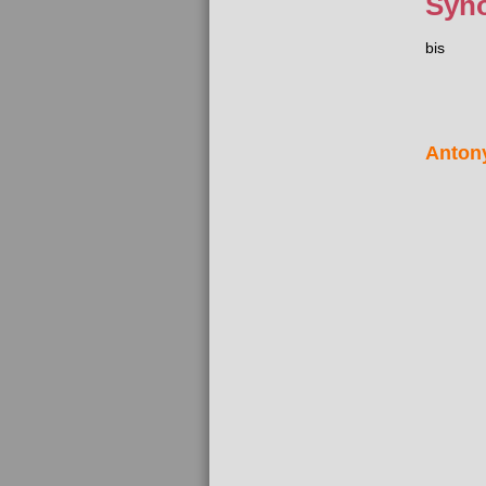
Syn
bis
Anton