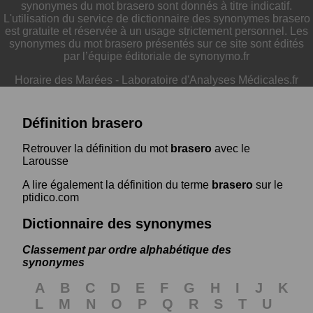
synonymes du mot brasero sont donnés à titre indicatif.
L'utilisation du service de dictionnaire des synonymes brasero
est gratuite et réservée à un usage strictement personnel. Les
synonymes du mot brasero présentés sur ce site sont édités
par l’équipe éditoriale de synonymo.fr
Horaire des Marées
-
Laboratoire d'Analyses Médicales.fr
Définition brasero
Retrouver la définition du mot
brasero
avec le
Larousse
A lire également la définition du terme
brasero
sur le
ptidico.com
Dictionnaire des synonymes
Classement par ordre alphabétique des
synonymes
A
B
C
D
E
F
G
H
I
J
K
L
M
N
O
P
Q
R
S
T
U