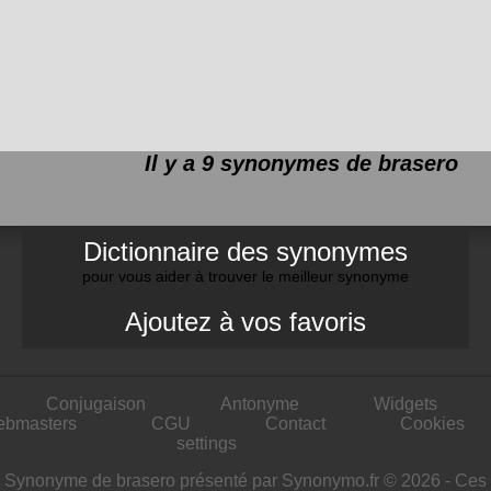
Il y a 9 synonymes de
brasero
Dictionnaire des synonymes
pour vous aider à trouver le meilleur synonyme
Ajoutez à vos favoris
Conjugaison
Antonyme
Widgets
ebmasters
CGU
Contact
Cookies
settings
Synonyme de brasero présenté par Synonymo.fr © 2026 - Ces