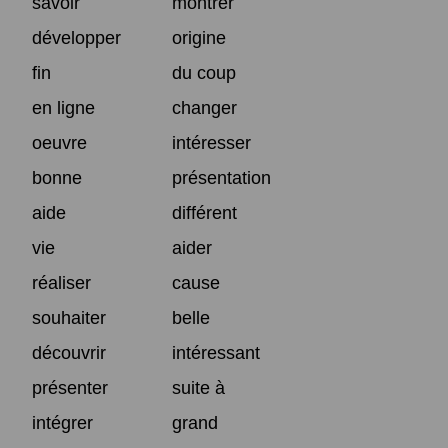
savoir
montrer
développer
origine
fin
du coup
en ligne
changer
oeuvre
intéresser
bonne
présentation
aide
différent
vie
aider
réaliser
cause
souhaiter
belle
découvrir
intéressant
présenter
suite à
intégrer
grand