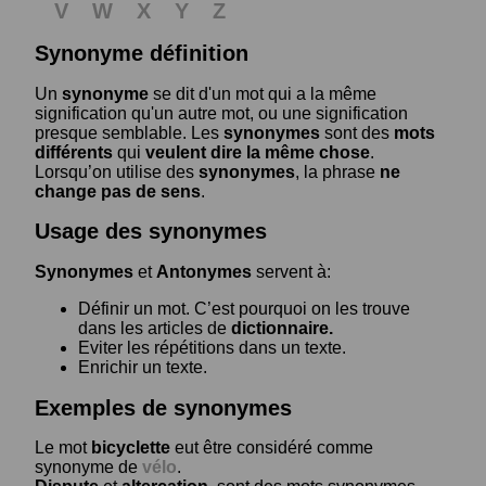
V
W
X
Y
Z
Synonyme définition
Un
synonyme
se dit d'un mot qui a la même
signification qu'un autre mot, ou une signification
presque semblable. Les
synonymes
sont des
mots
différents
qui
veulent dire la même chose
.
Lorsqu’on utilise des
synonymes
, la phrase
ne
change pas de sens
.
Usage des synonymes
Synonymes
et
Antonymes
servent à:
Définir un mot. C’est pourquoi on les trouve
dans les articles de
dictionnaire.
Eviter les répétitions dans un texte.
Enrichir un texte.
Exemples de synonymes
Le mot
bicyclette
eut être considéré comme
synonyme de
vélo
.