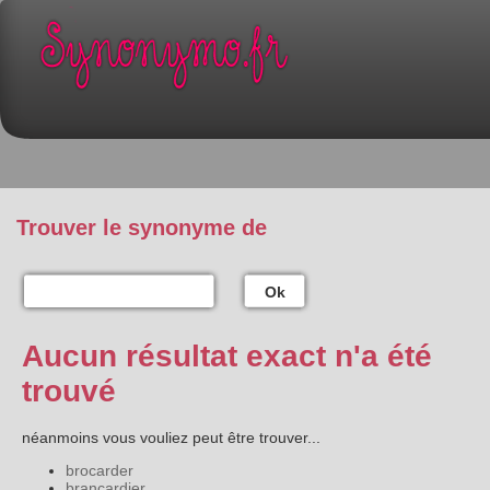
Trouver le synonyme de
Ok
Aucun résultat exact n'a été
trouvé
néanmoins vous vouliez peut être trouver...
brocarder
brancardier