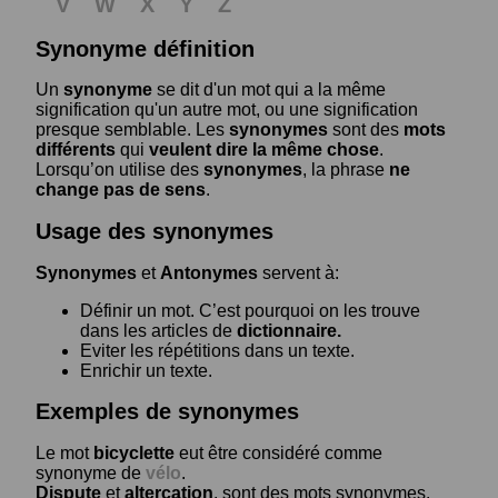
V
W
X
Y
Z
Synonyme définition
Un
synonyme
se dit d'un mot qui a la même
signification qu'un autre mot, ou une signification
presque semblable. Les
synonymes
sont des
mots
différents
qui
veulent dire la même chose
.
Lorsqu’on utilise des
synonymes
, la phrase
ne
change pas de sens
.
Usage des synonymes
Synonymes
et
Antonymes
servent à:
Définir un mot. C’est pourquoi on les trouve
dans les articles de
dictionnaire.
Eviter les répétitions dans un texte.
Enrichir un texte.
Exemples de synonymes
Le mot
bicyclette
eut être considéré comme
synonyme de
vélo
.
Dispute
et
altercation
, sont des mots synonymes.