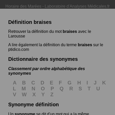
Horaire des Marées
-
Laboratoire d'Analyses Médicales.fr
Définition braises
Retrouver la définition du mot
braises
avec le
Larousse
A lire également la définition du terme
braises
sur le
ptidico.com
Dictionnaire des synonymes
Classement par ordre alphabétique des
synonymes
A
B
C
D
E
F
G
H
I
J
K
L
M
N
O
P
Q
R
S
T
U
V
W
X
Y
Z
Synonyme définition
Un
synonyme
se dit d'un mot qui a la même