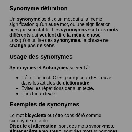
Synonyme définition
Un
synonyme
se dit d'un mot qui a la même
signification qu'un autre mot, ou une signification
presque semblable. Les
synonymes
sont des
mots
différents
qui
veulent dire la même chose
.
Lorsqu’on utilise des
synonymes
, la phrase
ne
change pas de sens
.
Usage des synonymes
Synonymes
et
Antonymes
servent à:
Définir un mot. C’est pourquoi on les trouve
dans les articles de
dictionnaire.
Eviter les répétitions dans un texte.
Enrichir un texte.
Exemples de synonymes
Le mot
bicyclette
eut être considéré comme
synonyme de
vélo
.
Dispute
et
altercation
, sont des mots synonymes.
Aimer
et
être amoureux
, sont des mots synonymes.