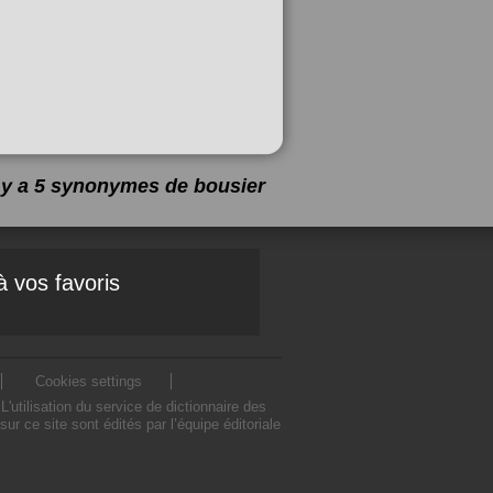
l y a 5 synonymes de
bousier
à vos favoris
Cookies settings
utilisation du service de dictionnaire des
 ce site sont édités par l’équipe éditoriale