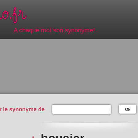
A chaque mot son synonyme!
r le synonyme de
Ok