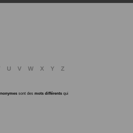
T
U
V
W
X
Y
Z
ynonymes
sont des
mots différents
qui