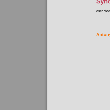
Syn
escarbot
Anton