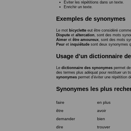
Eviter les répétitions dans un texte.
Enrichir un texte.
Exemples de synonymes
Le mot
bicyclette
eut être considéré com
Dispute
et
altercation
, sont des mots syn
Aimer
et
être amoureux
, sont des mots s
Peur
et
inquiétude
sont deux synonymes que
Usage d’un dictionnaire 
Le
dictionnaire des synonymes
permet de 
des termes plus adéquat pour restituer un trai
synonymes
permet d’éviter une répétition d
Synonymes les plus reche
faire
en plus
être
avoir
demander
bien
dire
trouver