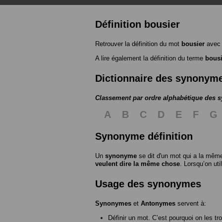
Définition bousier
Retrouver la définition du mot
bousier
avec 
A lire également la définition du terme
bousi
Dictionnaire des synonym
Classement par ordre alphabétique des
A
B
C
D
E
F
G
Synonyme définition
Un
synonyme
se dit d'un mot qui a la même
veulent dire la même chose
. Lorsqu’on ut
Usage des synonymes
Synonymes
et
Antonymes
servent à:
Définir un mot. C’est pourquoi on les tr