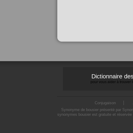
Dictionnaire d
pour vous aider à trouver
Conjugaison
Synonyme de bousier présenté par Synonymo
synonymes bousier est gratuite et réservée 