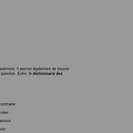
anément. Il permet également de trouver
n question. Enfin, le
dictionnaire des
contraire
créer
amour
voir