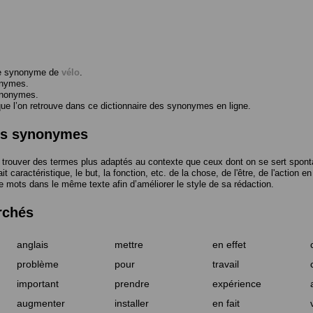
me synonyme de
vélo
.
onymes.
ynonymes.
 l’on retrouve dans ce dictionnaire des synonymes en ligne.
des synonymes
trouver des termes plus adaptés au contexte que ceux dont on se sert spont
t caractéristique, le but, la fonction, etc. de la chose, de l'être, de l'action e
e mots dans le même texte afin d’améliorer le style de sa rédaction.
rchés
anglais
mettre
en effet
problème
pour
travail
important
prendre
expérience
augmenter
installer
en fait