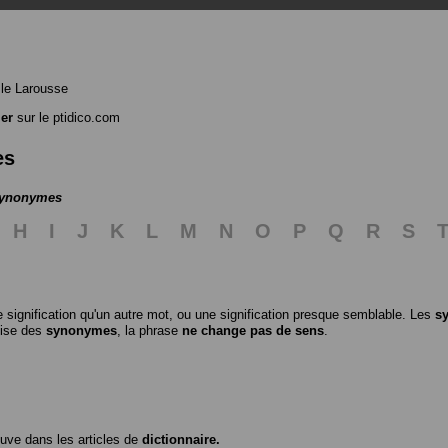
le Larousse
er
sur le ptidico.com
es
 synonymes
H
I
J
K
L
M
N
O
P
Q
R
S
 signification qu'un autre mot, ou une signification presque semblable. Les
s
ilise des
synonymes
, la phrase
ne change pas de sens
.
ouve dans les articles de
dictionnaire.