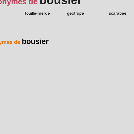
bousier
onymes de
fouille-merde
géotrupe
scarabée
bousier
ymes de