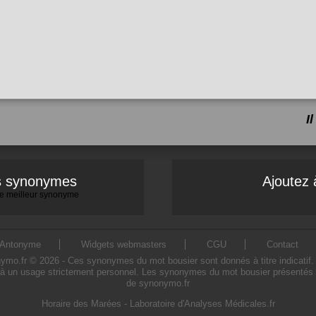
I
es synonymes
Ajoutez 
 le meilleur synonyme
Antonyme
Widgets webmasters
CGU
Contact
.fr © 2026 - Ces synonymes du mot bousier sont donnés à titre indicatif. L'
à un usage strictement personnel. Les synonymes du mot bousier présentés sur
de synonymo.fr
Horaire des Marées
-
Laboratoire d'Analyses Médicales.fr