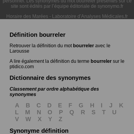
personnel. Les synonymes du mot bourreler présentés sur ce
site sont édités par l’équipe éditoriale de synonymo.fr
Horaire des Marées
-
Laboratoire d'Analyses Médicales.fr
Définition bourreler
Retrouver la définition du mot
bourreler
avec le
Larousse
A lire également la définition du terme
bourreler
sur le
ptidico.com
Dictionnaire des synonymes
Classement par ordre alphabétique des
synonymes
A
B
C
D
E
F
G
H
I
J
K
L
M
N
O
P
Q
R
S
T
U
V
W
X
Y
Z
Synonyme définition