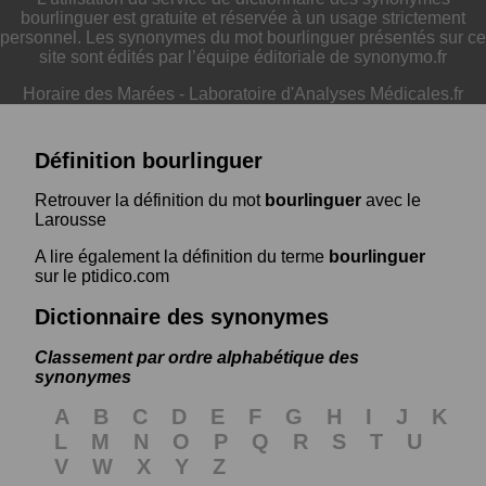
bourlinguer est gratuite et réservée à un usage strictement
personnel. Les synonymes du mot bourlinguer présentés sur ce
site sont édités par l’équipe éditoriale de synonymo.fr
Horaire des Marées
-
Laboratoire d'Analyses Médicales.fr
Définition bourlinguer
Retrouver la définition du mot
bourlinguer
avec le
Larousse
A lire également la définition du terme
bourlinguer
sur le ptidico.com
Dictionnaire des synonymes
Classement par ordre alphabétique des
synonymes
A
B
C
D
E
F
G
H
I
J
K
L
M
N
O
P
Q
R
S
T
U
V
W
X
Y
Z