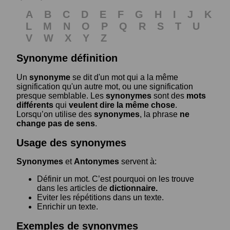
A
B
C
D
E
F
G
H
I
J
K
L
M
N
O
P
Q
R
S
T
U
V
W
X
Y
Z
Synonyme définition
Un
synonyme
se dit d'un mot qui a la même
signification qu'un autre mot, ou une signification
presque semblable. Les
synonymes
sont des
mots
différents
qui
veulent dire la même chose
.
Lorsqu’on utilise des
synonymes
, la phrase
ne
change pas de sens
.
Usage des synonymes
Synonymes
et
Antonymes
servent à:
Définir un mot. C’est pourquoi on les trouve
dans les articles de
dictionnaire.
Eviter les répétitions dans un texte.
Enrichir un texte.
Exemples de synonymes