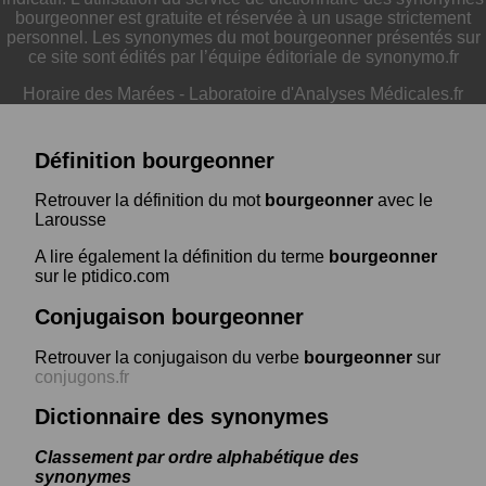
bourgeonner est gratuite et réservée à un usage strictement
personnel. Les synonymes du mot bourgeonner présentés sur
ce site sont édités par l’équipe éditoriale de synonymo.fr
Horaire des Marées
-
Laboratoire d'Analyses Médicales.fr
Définition bourgeonner
Retrouver la définition du mot
bourgeonner
avec le
Larousse
A lire également la définition du terme
bourgeonner
sur le ptidico.com
Conjugaison bourgeonner
Retrouver la conjugaison du verbe
bourgeonner
sur
conjugons.fr
Dictionnaire des synonymes
Classement par ordre alphabétique des
synonymes