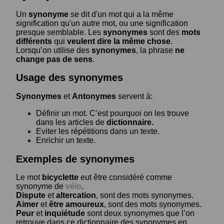
Un
synonyme
se dit d'un mot qui a la même
signification qu'un autre mot, ou une signification
presque semblable. Les
synonymes
sont des
mots
différents
qui
veulent dire la même chose
.
Lorsqu’on utilise des
synonymes
, la phrase
ne
change pas de sens
.
Usage des synonymes
Synonymes
et
Antonymes
servent à:
Définir un mot. C’est pourquoi on les trouve
dans les articles de
dictionnaire.
Eviter les répétitions dans un texte.
Enrichir un texte.
Exemples de synonymes
Le mot
bicyclette
eut être considéré comme
synonyme de
vélo
.
Dispute
et
altercation
, sont des mots synonymes.
Aimer
et
être amoureux
, sont des mots synonymes.
Peur
et
inquiétude
sont deux synonymes que l’on
retrouve dans ce dictionnaire des synonymes en