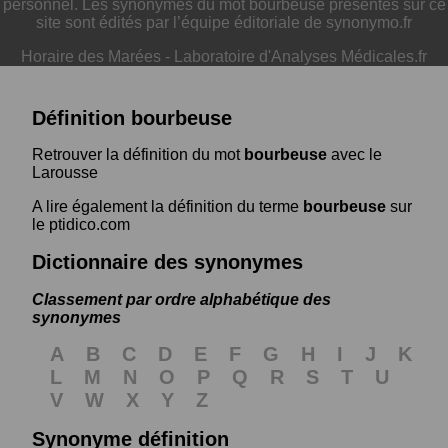
personnel. Les synonymes du mot bourbeuse présentés sur ce
site sont édités par l’équipe éditoriale de synonymo.fr
Horaire des Marées
-
Laboratoire d'Analyses Médicales.fr
Définition bourbeuse
Retrouver la définition du mot
bourbeuse
avec le
Larousse
A lire également la définition du terme
bourbeuse
sur
le ptidico.com
Dictionnaire des synonymes
Classement par ordre alphabétique des
synonymes
A
B
C
D
E
F
G
H
I
J
K
L
M
N
O
P
Q
R
S
T
U
V
W
X
Y
Z
Synonyme définition