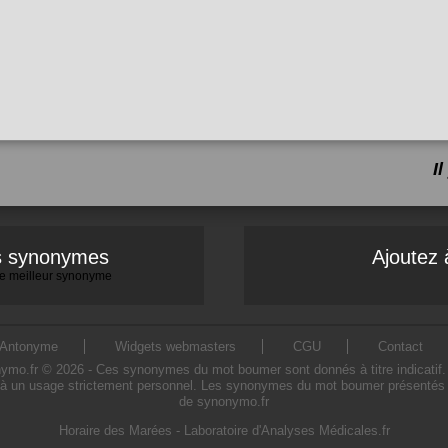
I
es synonymes
Ajoutez 
 le meilleur synonyme
Antonyme
Widgets webmasters
CGU
Contact
.fr © 2026 - Ces synonymes du mot boumer sont donnés à titre indicatif. L'u
à un usage strictement personnel. Les synonymes du mot boumer présentés sur 
de synonymo.fr
Horaire des Marées
-
Laboratoire d'Analyses Médicales.fr