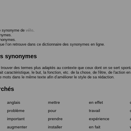
me synonyme de
vélo
.
onymes.
ynonymes.
 l’on retrouve dans ce dictionnaire des synonymes en ligne.
des synonymes
trouver des termes plus adaptés au contexte que ceux dont on se sert spont
t caractéristique, le but, la fonction, etc. de la chose, de l'être, de l'action e
e mots dans le même texte afin d’améliorer le style de sa rédaction.
rchés
anglais
mettre
en effet
problème
pour
travail
important
prendre
expérience
augmenter
installer
en fait