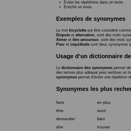
Eviter les répétitions dans un texte.
Enrichir un texte.
Exemples de synonymes
Le mot
bicyclette
eut être considéré com
Dispute
et
altercation
, sont des mots syn
Aimer
et
être amoureux
, sont des mots s
Peur
et
inquiétude
sont deux synonymes que
Usage d’un dictionnaire 
Le
dictionnaire des synonymes
permet de 
des termes plus adéquat pour restituer un trai
synonymes
permet d’éviter une répétition d
Synonymes les plus reche
faire
en plus
être
avoir
demander
bien
dire
trouver