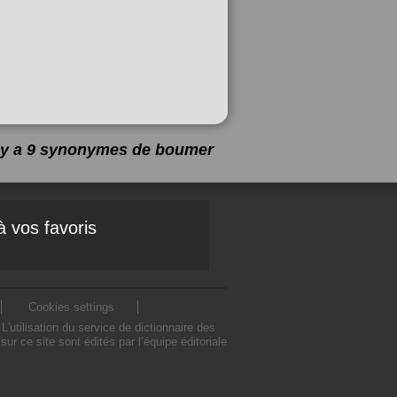
l y a 9 synonymes de
boumer
à vos favoris
Cookies settings
tilisation du service de dictionnaire des
ce site sont édités par l’équipe éditoriale