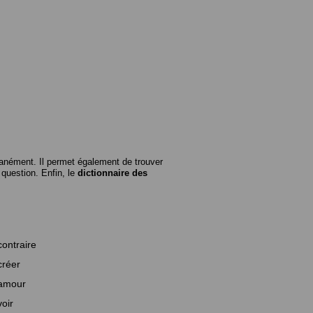
anément. Il permet également de trouver
n question. Enfin, le
dictionnaire des
contraire
créer
amour
voir