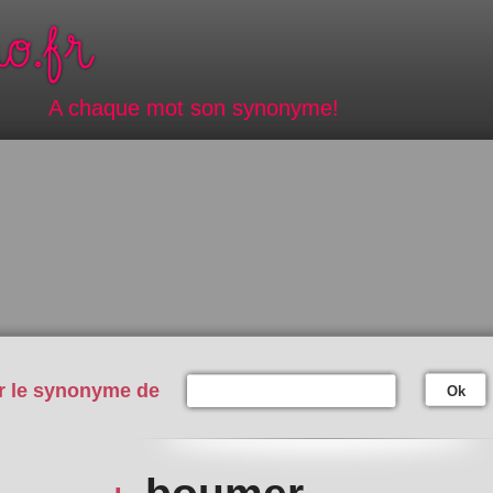
A chaque mot son synonyme!
r le synonyme de
Ok