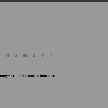
T
U
V
W
X
Y
Z
ynonymes
sont des
mots différents
qui