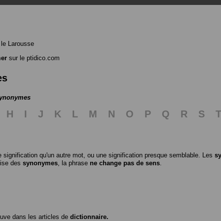
le Larousse
er
sur le ptidico.com
es
 synonymes
H
I
J
K
L
M
N
O
P
Q
R
S
 signification qu'un autre mot, ou une signification presque semblable. Les
s
ilise des
synonymes
, la phrase
ne change pas de sens
.
ouve dans les articles de
dictionnaire.