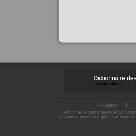
Dictionnaire d
pour vous aider à trouver
Conjugaison
Synonyme de boumer présenté par Synonymo
synonymes boumer est gratuite et réservée 