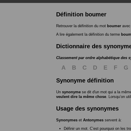
Définition boumer
Retrouver la définition du mot
boumer
avec 
A lire également la définition du terme
boum
Dictionnaire des synonym
Classement par ordre alphabétique des
A
B
C
D
E
F
G
Synonyme définition
Un
synonyme
se dit d'un mot qui a la même
veulent dire la même chose
. Lorsqu’on ut
Usage des synonymes
Synonymes
et
Antonymes
servent à:
Définir un mot. C’est pourquoi on les tr