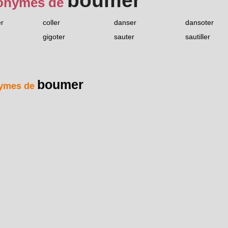
boumer
onymes de
r
coller
danser
dansoter
gigoter
sauter
sautiller
boumer
ymes de