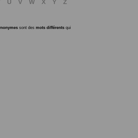
T
U
V
W
X
Y
Z
ynonymes
sont des
mots différents
qui