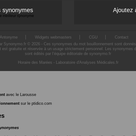
es synonymes
Ajoutez 
 le meilleur synonyme
Antonyme
Widgets webmasters
CGU
Contact
Synonymo.fr © 2026 - Ces synonymes du mot bouillonnement sont donnés à tit
 est gratuite et réservée à un usage strictement personnel. Les synonymes d
sont édités par l’équipe éditoriale de synonymo.fr
Horaire des Marées
-
Laboratoire d'Analyses Médicales.fr
ent
avec le Larousse
llonnement
sur le ptidico.com
es
 synonymes