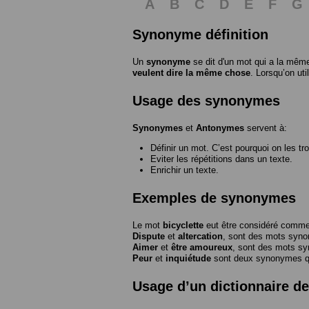
A
B
C
D
E
F
G
Synonyme définition
Un
synonyme
se dit d'un mot qui a la même
veulent dire la même chose
. Lorsqu’on ut
Usage des synonymes
Synonymes
et
Antonymes
servent à:
Définir un mot. C’est pourquoi on les tr
Eviter les répétitions dans un texte.
Enrichir un texte.
Exemples de synonymes
Le mot
bicyclette
eut être considéré com
Dispute
et
altercation
, sont des mots syn
Aimer
et
être amoureux
, sont des mots s
Peur
et
inquiétude
sont deux synonymes que
Usage d’un dictionnaire 