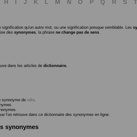
H
I
J
K
L
M
N
O
P
Q
R
S
 signification qu'un autre mot, ou une signification presque semblable. Les
s
ilise des
synonymes
, la phrase
ne change pas de sens
.
ouve dans les articles de
dictionnaire.
me synonyme de
vélo
.
onymes.
ynonymes.
 l’on retrouve dans ce dictionnaire des synonymes en ligne.
des synonymes