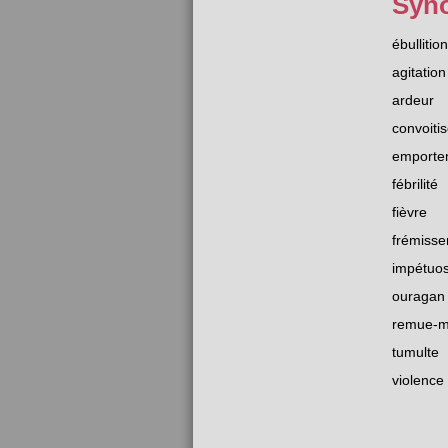
Syn
ébullition
agitation
ardeur
convoiti
emporte
fébrilité
fièvre
frémiss
impétuos
ouragan
remue-
tumulte
violence