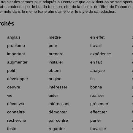
trouver des termes plus adaptés au contexte que ceux dont on se sert spont
t caractéristique, le but, la fonction, etc. de la chose, de l'être, de l'action e
e mots dans le même texte afin d’améliorer le style de sa rédaction.
rchés
anglais
mettre
en effet
problème
pour
travail
important
prendre
expérience
augmenter
installer
en fait
petit
obtenir
analyse
développer
origine
fin
oeuvre
intéresser
bonne
vie
aider
réaliser
découvrir
intéressant
présenter
connaître
démonter
effectuer
recherche
par contre
parler
triste
regarder
travailler