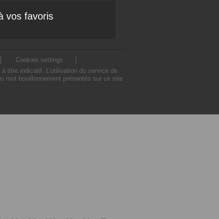
à vos favoris
Cookies settings
re indicatif. L'utilisation du service de
u mot bouillonnement présentés sur ce site