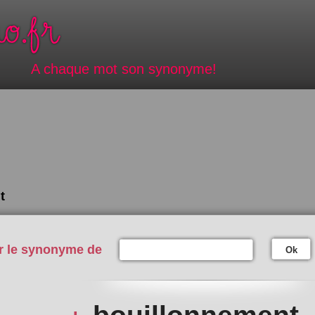
A chaque mot son synonyme!
t
r le synonyme de
Ok