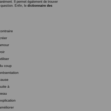
anément. Il permet également de trouver
n question. Enfin, le
dictionnaire des
contraire
créer
amour
voir
utiliser
du coup
présentation
cause
suite à
beau
explication
améliorer