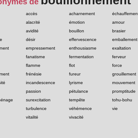
bouillonnement
onymes de
accès
acharnement
échauffemen
alacrité
émotion
amour
avidité
bouillon
brasier
se
désir
effervescence
emballement
ment
empressement
enthousiasme
exaltation
fanatisme
fermentation
ferveur
flamme
flot
force
ement
frénésie
fureur
grouillement
ité
incandescence
lyrisme
mouvement
passion
pétulance
promptitude
ménage
surexcitation
tempête
tohu-bohu
turbulence
véhémence
vie
vitalité
vivacité