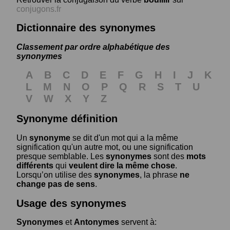
conjugons.fr
Dictionnaire des synonymes
Classement par ordre alphabétique des
synonymes
A
B
C
D
E
F
G
H
I
J
K
L
M
N
O
P
Q
R
S
T
U
V
W
X
Y
Z
Synonyme définition
Un
synonyme
se dit d'un mot qui a la même
signification qu'un autre mot, ou une signification
presque semblable. Les
synonymes
sont des
mots
différents
qui
veulent dire la même chose
.
Lorsqu’on utilise des
synonymes
, la phrase
ne
change pas de sens
.
Usage des synonymes
Synonymes
et
Antonymes
servent à: