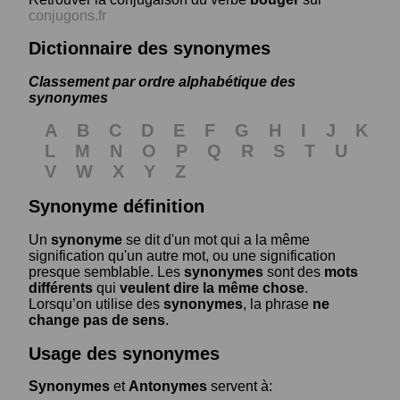
conjugons.fr
Dictionnaire des synonymes
Classement par ordre alphabétique des
synonymes
A
B
C
D
E
F
G
H
I
J
K
L
M
N
O
P
Q
R
S
T
U
V
W
X
Y
Z
Synonyme définition
Un
synonyme
se dit d'un mot qui a la même
signification qu'un autre mot, ou une signification
presque semblable. Les
synonymes
sont des
mots
différents
qui
veulent dire la même chose
.
Lorsqu’on utilise des
synonymes
, la phrase
ne
change pas de sens
.
Usage des synonymes
Synonymes
et
Antonymes
servent à: