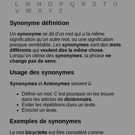
L
M
N
O
P
Q
R
S
T
U
V
W
X
Y
Z
Synonyme définition
Un
synonyme
se dit d'un mot qui a la même
signification qu'un autre mot, ou une signification
presque semblable. Les
synonymes
sont des
mots
différents
qui
veulent dire la même chose
.
Lorsqu’on utilise des
synonymes
, la phrase
ne
change pas de sens
.
Usage des synonymes
Synonymes
et
Antonymes
servent à:
Définir un mot. C’est pourquoi on les trouve
dans les articles de
dictionnaire.
Eviter les répétitions dans un texte.
Enrichir un texte.
Exemples de synonymes
Le mot
bicyclette
eut être considéré comme