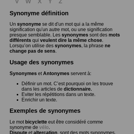
V
W
X
Y
Z
Synonyme définition
Un
synonyme
se dit d'un mot qui a la même
signification qu'un autre mot, ou une signification
presque semblable. Les
synonymes
sont des
mots
différents
qui
veulent dire la même chose
.
Lorsqu’on utilise des
synonymes
, la phrase
ne
change pas de sens
.
Usage des synonymes
Synonymes
et
Antonymes
servent à:
Définir un mot. C’est pourquoi on les trouve
dans les articles de
dictionnaire.
Eviter les répétitions dans un texte.
Enrichir un texte.
Exemples de synonymes
Le mot
bicyclette
eut être considéré comme
synonyme de
vélo
.
Dispute
et
altercation
, sont des mots synonymes.