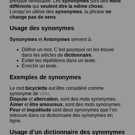
presque semblable. Les
synonymes
sont des
mots
différents
qui
veulent dire la même chose
.
Lorsqu’on utilise des
synonymes
, la phrase
ne
change pas de sens
.
Usage des synonymes
Synonymes
et
Antonymes
servent à:
Définir un mot. C’est pourquoi on les trouve
dans les articles de
dictionnaire.
Eviter les répétitions dans un texte.
Enrichir un texte.
Exemples de synonymes
Le mot
bicyclette
eut être considéré comme
synonyme de
vélo
.
Dispute
et
altercation
, sont des mots synonymes.
Aimer
et
être amoureux
, sont des mots synonymes.
Peur
et
inquiétude
sont deux synonymes que l’on
retrouve dans ce dictionnaire des synonymes en
ligne.
Usage d’un dictionnaire des synonymes