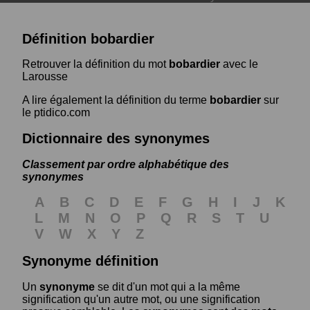
Définition bobardier
Retrouver la définition du mot
bobardier
avec le
Larousse
A lire également la définition du terme
bobardier
sur
le ptidico.com
Dictionnaire des synonymes
Classement par ordre alphabétique des
synonymes
A
B
C
D
E
F
G
H
I
J
K
L
M
N
O
P
Q
R
S
T
U
V
W
X
Y
Z
Synonyme définition
Un
synonyme
se dit d'un mot qui a la même
signification qu'un autre mot, ou une signification