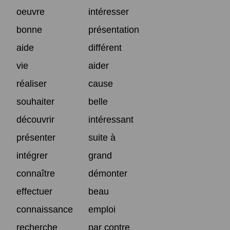
oeuvre
intéresser
bonne
présentation
aide
différent
vie
aider
réaliser
cause
souhaiter
belle
découvrir
intéressant
présenter
suite à
intégrer
grand
connaître
démonter
effectuer
beau
connaissance
emploi
recherche
par contre