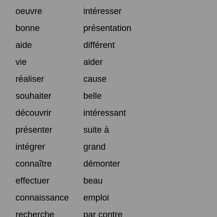
oeuvre
intéresser
bonne
présentation
aide
différent
vie
aider
réaliser
cause
souhaiter
belle
découvrir
intéressant
présenter
suite à
intégrer
grand
connaître
démonter
effectuer
beau
connaissance
emploi
recherche
par contre