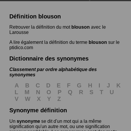
Définition blouson
Retrouver la définition du mot
blouson
avec le
Larousse
A lire également la définition du terme
blouson
sur le
ptidico.com
Dictionnaire des synonymes
Classement par ordre alphabétique des
synonymes
A
B
C
D
E
F
G
H
I
J
K
L
M
N
O
P
Q
R
S
T
U
V
W
X
Y
Z
Synonyme définition
Un
synonyme
se dit d'un mot qui a la même
signification qu'un autre mot, ou une signification