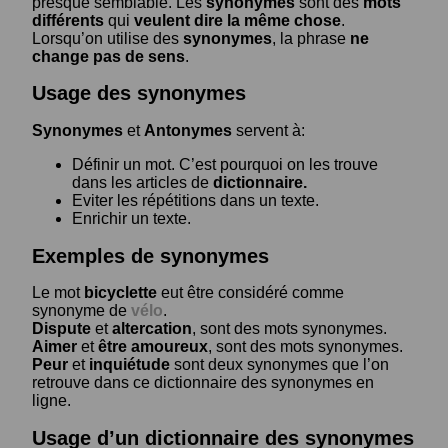
presque semblable. Les
synonymes
sont des
mots
différents
qui
veulent dire la même chose
.
Lorsqu’on utilise des
synonymes
, la phrase
ne
change pas de sens
.
Usage des synonymes
Synonymes
et
Antonymes
servent à:
Définir un mot. C’est pourquoi on les trouve
dans les articles de
dictionnaire.
Eviter les répétitions dans un texte.
Enrichir un texte.
Exemples de synonymes
Le mot
bicyclette
eut être considéré comme
synonyme de
vélo
.
Dispute
et
altercation
, sont des mots synonymes.
Aimer
et
être amoureux
, sont des mots synonymes.
Peur
et
inquiétude
sont deux synonymes que l’on
retrouve dans ce dictionnaire des synonymes en
ligne.
Usage d’un dictionnaire des synonymes