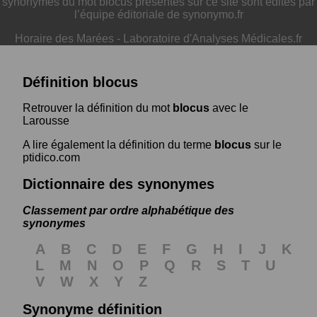
synonymes du mot blocus présentés sur ce site sont édités par
l’équipe éditoriale de synonymo.fr
Horaire des Marées
-
Laboratoire d'Analyses Médicales.fr
Définition blocus
Retrouver la définition du mot
blocus
avec le
Larousse
A lire également la définition du terme
blocus
sur le
ptidico.com
Dictionnaire des synonymes
Classement par ordre alphabétique des
synonymes
A
B
C
D
E
F
G
H
I
J
K
L
M
N
O
P
Q
R
S
T
U
V
W
X
Y
Z
Synonyme définition