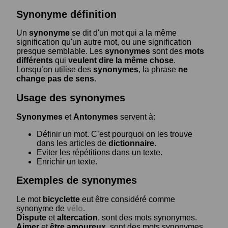
Synonyme définition
Un
synonyme
se dit d'un mot qui a la même
signification qu'un autre mot, ou une signification
presque semblable. Les
synonymes
sont des
mots
différents
qui
veulent dire la même chose
.
Lorsqu’on utilise des
synonymes
, la phrase
ne
change pas de sens
.
Usage des synonymes
Synonymes
et
Antonymes
servent à:
Définir un mot. C’est pourquoi on les trouve
dans les articles de
dictionnaire.
Eviter les répétitions dans un texte.
Enrichir un texte.
Exemples de synonymes
Le mot
bicyclette
eut être considéré comme
synonyme de
vélo
.
Dispute
et
altercation
, sont des mots synonymes.
Aimer
et
être amoureux
, sont des mots synonymes.