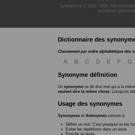
Synonymo.fr © 2009 - 2026. Ces synonymes s
strictement personnel
Dictionnaire des synonym
Classement par ordre alphabétique des
A
B
C
D
E
F
G
Synonyme définition
Un
synonyme
se dit d'un mot qui a la même
veulent dire la même chose
. Lorsqu’on ut
Usage des synonymes
Synonymes
et
Antonymes
servent à:
Définir un mot. C’est pourquoi on les tr
Eviter les répétitions dans un texte.
Enrichir un texte.