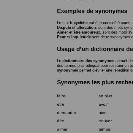
Exemples de synonymes
Le mot
bicyclette
eut être considéré com
Dispute
et
altercation
, sont des mots syn
Aimer
et
être amoureux
, sont des mots s
Peur
et
inquiétude
sont deux synonymes que
Usage d’un dictionnaire 
Le
dictionnaire des synonymes
permet de 
des termes plus adéquat pour restituer un trai
synonymes
permet d’éviter une répétition d
Synonymes les plus reche
faire
en plus
être
avoir
demander
bien
dire
trouver
aimer
temps