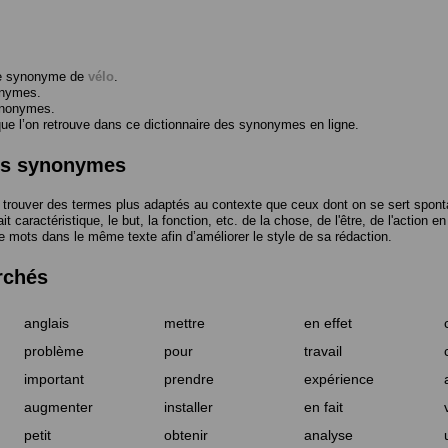
me synonyme de
vélo
.
onymes.
ynonymes.
 l’on retrouve dans ce dictionnaire des synonymes en ligne.
des synonymes
trouver des termes plus adaptés au contexte que ceux dont on se sert spont
t caractéristique, le but, la fonction, etc. de la chose, de l'être, de l'action e
e mots dans le même texte afin d’améliorer le style de sa rédaction.
rchés
anglais
mettre
en effet
problème
pour
travail
important
prendre
expérience
augmenter
installer
en fait
petit
obtenir
analyse