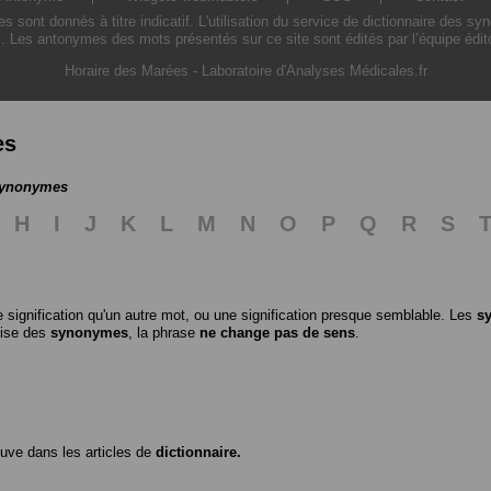
ont donnés à titre indicatif. L'utilisation du service de dictionnaire des sy
. Les antonymes des mots présentés sur ce site sont édités par l’équipe édi
Horaire des Marées
-
Laboratoire d'Analyses Médicales.fr
es
 synonymes
H
I
J
K
L
M
N
O
P
Q
R
S
 signification qu'un autre mot, ou une signification presque semblable. Les
s
ilise des
synonymes
, la phrase
ne change pas de sens
.
ouve dans les articles de
dictionnaire.