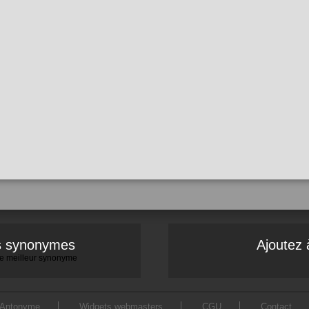
es synonymes
Ajoutez 
 le meilleur synonyme
Antonyme
Widgets webmasters
CGU
Contact