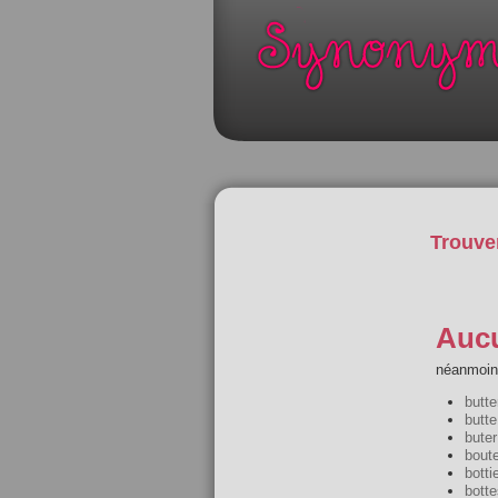
Trouve
Aucu
néanmoins
butte
butte
buter
boute
botti
botte