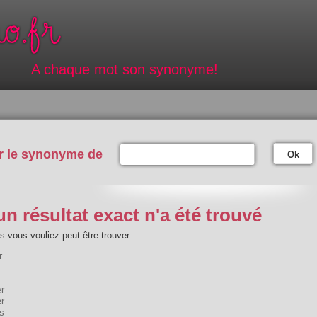
A chaque mot son synonyme!
r le synonyme de
Ok
n résultat exact n'a été trouvé
 vous vouliez peut être trouver...
r
r
er
s