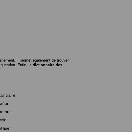
anément. Il permet également de trouver
n question. Enfin, le
dictionnaire des
contraire
créer
amour
voir
utiliser