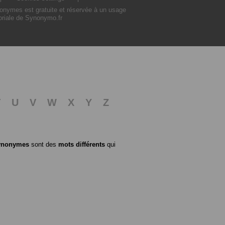
nonymes est gratuite et réservée à un usage
toriale de Synonymo.fr
T
U
V
W
X
Y
Z
ynonymes
sont des
mots différents
qui