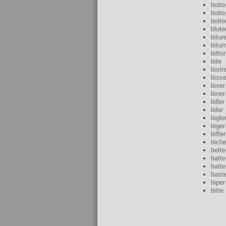
botte
botte
boite
blute
bitur
bitu
bitto
bite
bistr
bisse
biser
biner
biller
biler
bigle
biger
biffer
biche
bette
batte
batte
baste
biper
bitte