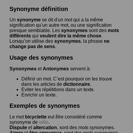
Synonyme définition
Un
synonyme
se dit d'un mot qui a la même
signification qu'un autre mot, ou une signification
presque semblable. Les
synonymes
sont des
mots
différents
qui
veulent dire la même chose
.
Lorsqu’on utilise des
synonymes
, la phrase
ne
change pas de sens
.
Usage des synonymes
Synonymes
et
Antonymes
servent à:
Définir un mot. C’est pourquoi on les trouve
dans les articles de
dictionnaire.
Eviter les répétitions dans un texte.
Enrichir un texte.
Exemples de synonymes
Le mot
bicyclette
eut être considéré comme
synonyme de
vélo
.
Dispute
et
altercation
, sont des mots synonymes.
Aimer
et
être amoureux
, sont des mots synonymes.