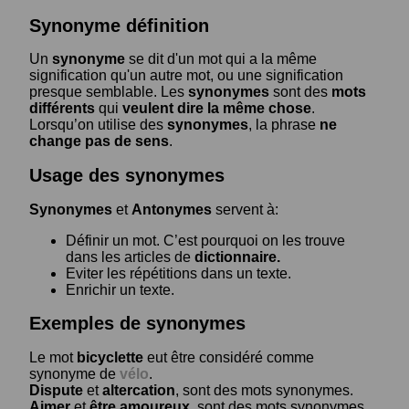
Synonyme définition
Un
synonyme
se dit d'un mot qui a la même
signification qu'un autre mot, ou une signification
presque semblable. Les
synonymes
sont des
mots
différents
qui
veulent dire la même chose
.
Lorsqu’on utilise des
synonymes
, la phrase
ne
change pas de sens
.
Usage des synonymes
Synonymes
et
Antonymes
servent à:
Définir un mot. C’est pourquoi on les trouve
dans les articles de
dictionnaire.
Eviter les répétitions dans un texte.
Enrichir un texte.
Exemples de synonymes
Le mot
bicyclette
eut être considéré comme
synonyme de
vélo
.
Dispute
et
altercation
, sont des mots synonymes.
Aimer
et
être amoureux
, sont des mots synonymes.