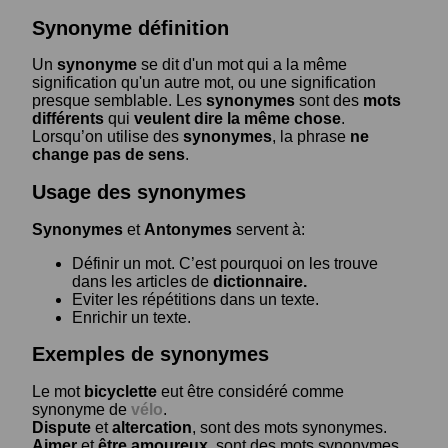
Synonyme définition
Un
synonyme
se dit d'un mot qui a la même
signification qu'un autre mot, ou une signification
presque semblable. Les
synonymes
sont des
mots
différents
qui
veulent dire la même chose
.
Lorsqu’on utilise des
synonymes
, la phrase
ne
change pas de sens
.
Usage des synonymes
Synonymes
et
Antonymes
servent à:
Définir un mot. C’est pourquoi on les trouve
dans les articles de
dictionnaire.
Eviter les répétitions dans un texte.
Enrichir un texte.
Exemples de synonymes
Le mot
bicyclette
eut être considéré comme
synonyme de
vélo
.
Dispute
et
altercation
, sont des mots synonymes.
Aimer
et
être amoureux
, sont des mots synonymes.