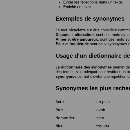
Eviter les répétitions dans un texte.
Enrichir un texte.
Exemples de synonymes
Le mot
bicyclette
eut être considéré com
Dispute
et
altercation
, sont des mots syn
Aimer
et
être amoureux
, sont des mots s
Peur
et
inquiétude
sont deux synonymes que
Usage d’un dictionnaire 
Le
dictionnaire des synonymes
permet de 
des termes plus adéquat pour restituer un trai
synonymes
permet d’éviter une répétition d
Synonymes les plus reche
faire
en plus
être
avoir
demander
bien
dire
trouver