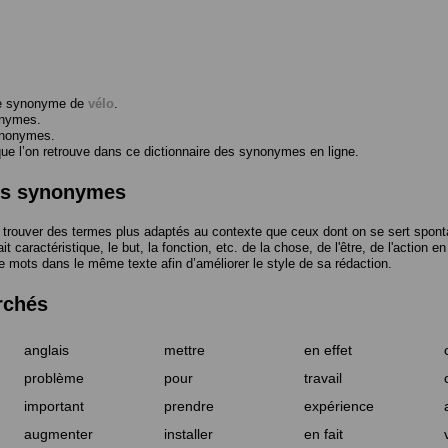
me synonyme de
vélo
.
onymes.
ynonymes.
 l’on retrouve dans ce dictionnaire des synonymes en ligne.
des synonymes
trouver des termes plus adaptés au contexte que ceux dont on se sert spont
t caractéristique, le but, la fonction, etc. de la chose, de l'être, de l'action e
e mots dans le même texte afin d’améliorer le style de sa rédaction.
rchés
anglais
mettre
en effet
problème
pour
travail
important
prendre
expérience
augmenter
installer
en fait