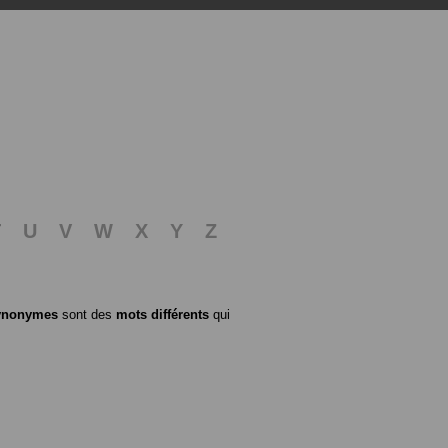
T
U
V
W
X
Y
Z
ynonymes
sont des
mots différents
qui