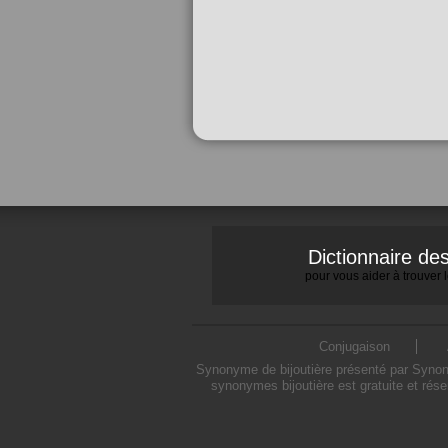
Dictionnaire d
pour vous aider à trouver
Conjugaison
Synonyme de bijoutière présenté par Synonym
synonymes bijoutière est gratuite et rés