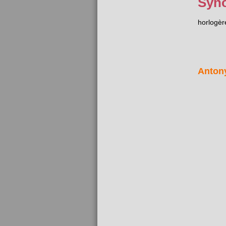
Syn
horlogèr
Anton