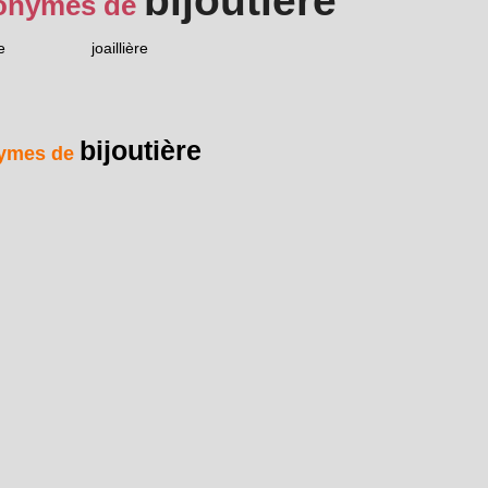
bijoutière
onymes de
e
joaillière
bijoutière
ymes de