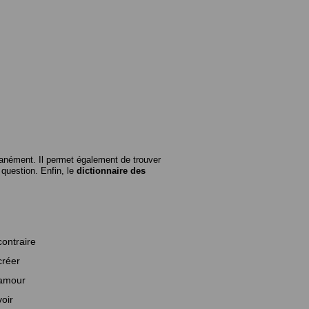
anément. Il permet également de trouver
n question. Enfin, le
dictionnaire des
contraire
créer
amour
voir