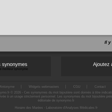
Il 
es synonymes
Ajoutez 
 le meilleur synonyme
Antonyme
Widgets webmasters
CGU
Contact
o.fr © 2026 - Ces synonymes du mot bijoutière sont donnés à titre indicatif. 
ervée à un usage strictement personnel. Les synonymes du mot bijoutière prése
éditoriale de synonymo.fr
Horaire des Marées
-
Laboratoire d'Analyses Médicales.fr