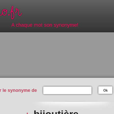
A chaque mot son synonyme!
r le synonyme de
Ok