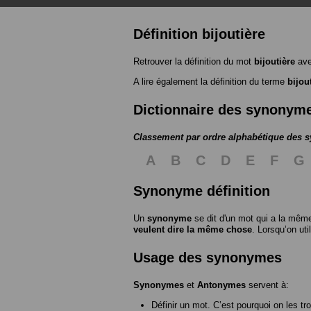
Définition bijoutière
Retrouver la définition du mot
bijoutière
ave
A lire également la définition du terme
bijou
Dictionnaire des synonym
Classement par ordre alphabétique des
A
B
C
D
E
F
G
Synonyme définition
Un
synonyme
se dit d'un mot qui a la même
veulent dire la même chose
. Lorsqu’on ut
Usage des synonymes
Synonymes
et
Antonymes
servent à:
Définir un mot. C’est pourquoi on les tr