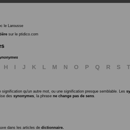
c le Larousse
tière
sur le ptidico.com
es
 synonymes
H
I
J
K
L
M
N
O
P
Q
R
S
 signification qu'un autre mot, ou une signification presque semblable. Les
s
ilise des
synonymes
, la phrase
ne change pas de sens
.
ouve dans les articles de
dictionnaire.