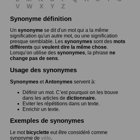
V
W
X
Y
Z
Synonyme définition
Un
synonyme
se dit d'un mot qui a la même
signification qu'un autre mot, ou une signification
presque semblable. Les
synonymes
sont des
mots
différents
qui
veulent dire la même chose
.
Lorsqu’on utilise des
synonymes
, la phrase
ne
change pas de sens
.
Usage des synonymes
Synonymes
et
Antonymes
servent à:
Définir un mot. C’est pourquoi on les trouve
dans les articles de
dictionnaire.
Eviter les répétitions dans un texte.
Enrichir un texte.
Exemples de synonymes
Le mot
bicyclette
eut être considéré comme
synonyme de
vélo
.