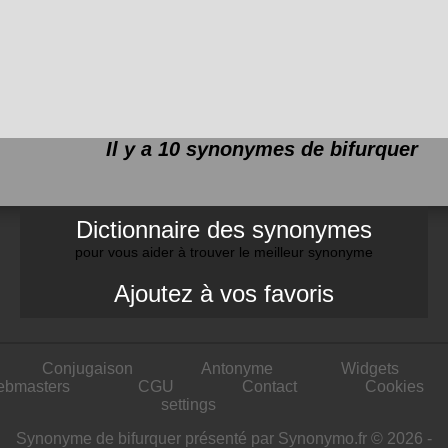
Il y a 10 synonymes de
bifurquer
Dictionnaire des synonymes
pour vous aider à trouver le meilleur synonyme
Ajoutez à vos favoris
Conjugaison
Antonyme
Widgets
ebmasters
CGU
Contact
Cookies
settings
Synonyme de bifurquer présenté par Synonymo.fr © 2026 -