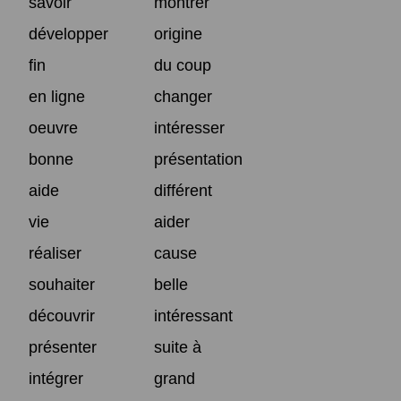
savoir
montrer
développer
origine
fin
du coup
en ligne
changer
oeuvre
intéresser
bonne
présentation
aide
différent
vie
aider
réaliser
cause
souhaiter
belle
découvrir
intéressant
présenter
suite à
intégrer
grand