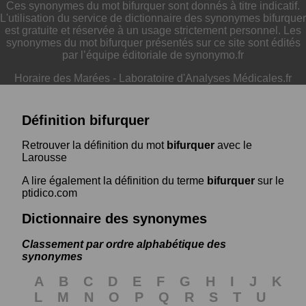
Ces synonymes du mot bifurquer sont donnés à titre indicatif.
L'utilisation du service de dictionnaire des synonymes bifurquer
est gratuite et réservée à un usage strictement personnel. Les
synonymes du mot bifurquer présentés sur ce site sont édités
par l’équipe éditoriale de synonymo.fr
Horaire des Marées
-
Laboratoire d'Analyses Médicales.fr
Définition bifurquer
Retrouver la définition du mot
bifurquer
avec le
Larousse
A lire également la définition du terme
bifurquer
sur le
ptidico.com
Dictionnaire des synonymes
Classement par ordre alphabétique des
synonymes
A
B
C
D
E
F
G
H
I
J
K
L
M
N
O
P
Q
R
S
T
U