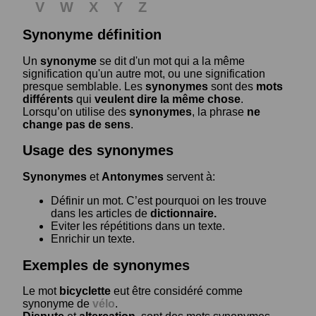
V
W
X
Y
Z
Synonyme définition
Un
synonyme
se dit d'un mot qui a la même
signification qu'un autre mot, ou une signification
presque semblable. Les
synonymes
sont des
mots
différents
qui
veulent dire la même chose
.
Lorsqu’on utilise des
synonymes
, la phrase
ne
change pas de sens
.
Usage des synonymes
Synonymes
et
Antonymes
servent à:
Définir un mot. C’est pourquoi on les trouve
dans les articles de
dictionnaire.
Eviter les répétitions dans un texte.
Enrichir un texte.
Exemples de synonymes
Le mot
bicyclette
eut être considéré comme
synonyme de
vélo
.