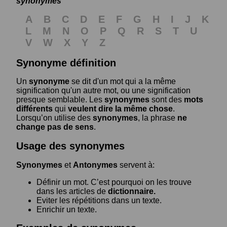
synonymes
A
B
C
D
E
F
G
H
I
J
K
L
M
N
O
P
Q
R
S
T
U
V
W
X
Y
Z
Synonyme définition
Un
synonyme
se dit d'un mot qui a la même
signification qu'un autre mot, ou une signification
presque semblable. Les
synonymes
sont des
mots
différents
qui
veulent dire la même chose
.
Lorsqu’on utilise des
synonymes
, la phrase
ne
change pas de sens
.
Usage des synonymes
Synonymes
et
Antonymes
servent à:
Définir un mot. C’est pourquoi on les trouve
dans les articles de
dictionnaire.
Eviter les répétitions dans un texte.
Enrichir un texte.