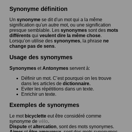
Synonyme définition
Un
synonyme
se dit d'un mot qui a la même
signification qu'un autre mot, ou une signification
presque semblable. Les
synonymes
sont des
mots
différents
qui
veulent dire la même chose
.
Lorsqu’on utilise des
synonymes
, la phrase
ne
change pas de sens
.
Usage des synonymes
Synonymes
et
Antonymes
servent à:
Définir un mot. C’est pourquoi on les trouve
dans les articles de
dictionnaire.
Eviter les répétitions dans un texte.
Enrichir un texte.
Exemples de synonymes
Le mot
bicyclette
eut être considéré comme
synonyme de
vélo
.
Dispute
et
altercation
, sont des mots synonymes.
Aimer
et
être amoureux
, sont des mots synonymes.