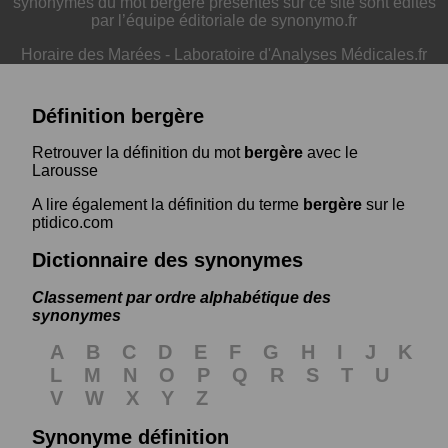
synonymes du mot bergère présentés sur ce site sont édités
par l’équipe éditoriale de synonymo.fr
Horaire des Marées
-
Laboratoire d'Analyses Médicales.fr
Définition bergère
Retrouver la définition du mot
bergère
avec le
Larousse
A lire également la définition du terme
bergère
sur le
ptidico.com
Dictionnaire des synonymes
Classement par ordre alphabétique des
synonymes
A
B
C
D
E
F
G
H
I
J
K
L
M
N
O
P
Q
R
S
T
U
V
W
X
Y
Z
Synonyme définition