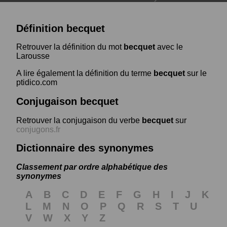
Définition becquet
Retrouver la définition du mot
becquet
avec le
Larousse
A lire également la définition du terme
becquet
sur le
ptidico.com
Conjugaison becquet
Retrouver la conjugaison du verbe
becquet
sur
conjugons.fr
Dictionnaire des synonymes
Classement par ordre alphabétique des
synonymes
A
B
C
D
E
F
G
H
I
J
K
L
M
N
O
P
Q
R
S
T
U
V
W
X
Y
Z