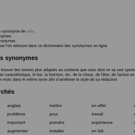
me synonyme de
vélo
.
onymes.
ynonymes.
 l’on retrouve dans ce dictionnaire des synonymes en ligne.
des synonymes
trouver des termes plus adaptés au contexte que ceux dont on se sert spont
t caractéristique, le but, la fonction, etc. de la chose, de l'être, de l'action e
e mots dans le même texte afin d’améliorer le style de sa rédaction.
rchés
anglais
mettre
en effet
problème
pour
travail
important
prendre
expérience
augmenter
installer
en fait