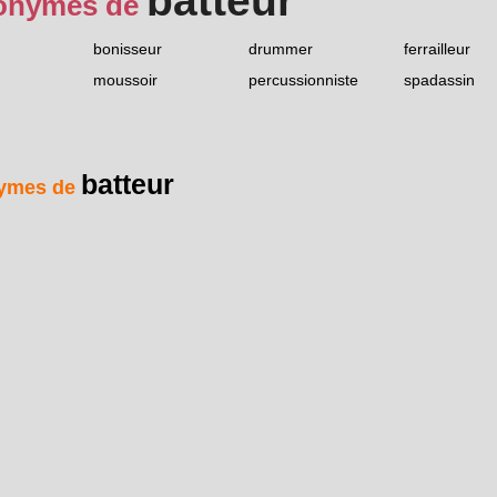
batteur
onymes de
bonisseur
drummer
ferrailleur
moussoir
percussionniste
spadassin
batteur
ymes de