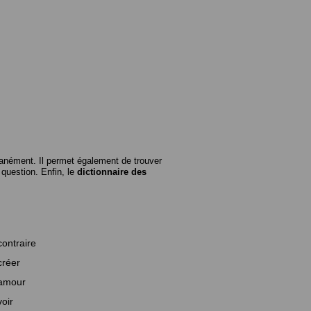
anément. Il permet également de trouver
n question. Enfin, le
dictionnaire des
contraire
créer
amour
voir