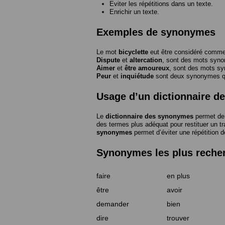
Eviter les répétitions dans un texte.
Enrichir un texte.
Exemples de synonymes
Le mot
bicyclette
eut être considéré com
Dispute
et
altercation
, sont des mots syn
Aimer
et
être amoureux
, sont des mots s
Peur
et
inquiétude
sont deux synonymes que
Usage d’un dictionnaire 
Le
dictionnaire des synonymes
permet de 
des termes plus adéquat pour restituer un trai
synonymes
permet d’éviter une répétition d
Synonymes les plus reche
faire
en plus
être
avoir
demander
bien
dire
trouver