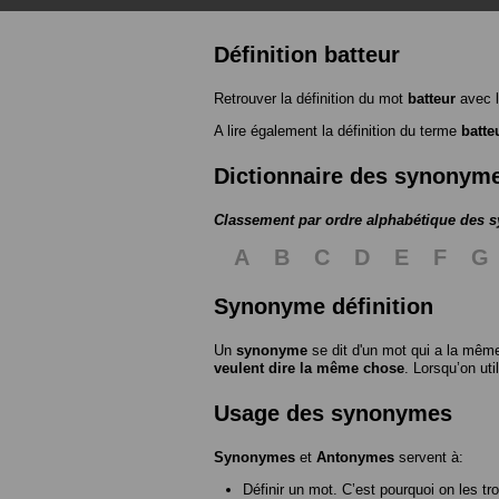
Définition batteur
Retrouver la définition du mot
batteur
avec l
A lire également la définition du terme
batte
Dictionnaire des synonym
Classement par ordre alphabétique des
A
B
C
D
E
F
G
Synonyme définition
Un
synonyme
se dit d'un mot qui a la même
veulent dire la même chose
. Lorsqu’on ut
Usage des synonymes
Synonymes
et
Antonymes
servent à:
Définir un mot. C’est pourquoi on les tr