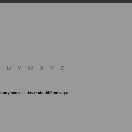
T
U
V
W
X
Y
Z
ynonymes
sont des
mots différents
qui