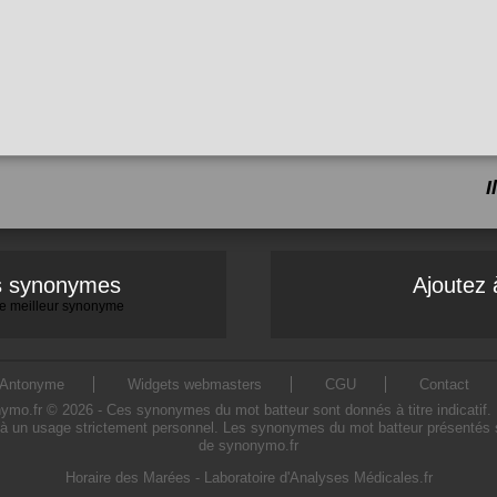
I
es synonymes
Ajoutez 
 le meilleur synonyme
Antonyme
Widgets webmasters
CGU
Contact
o.fr © 2026 - Ces synonymes du mot batteur sont donnés à titre indicatif. L'u
à un usage strictement personnel. Les synonymes du mot batteur présentés sur
de synonymo.fr
Horaire des Marées
-
Laboratoire d'Analyses Médicales.fr