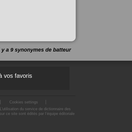
l y a 9 synonymes de
batteur
à vos favoris
Cookies settings
tilisation du service de dictionnaire des
 ce site sont édités par l’équipe éditoriale