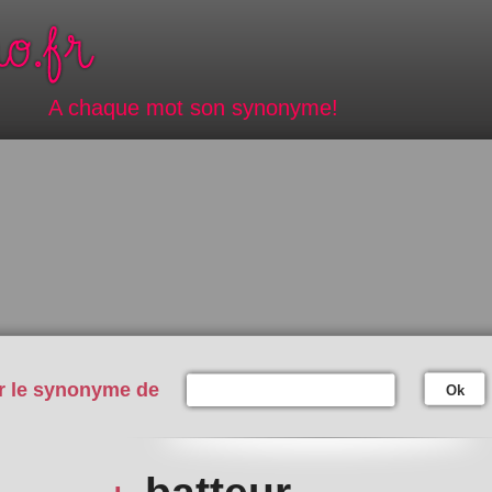
A chaque mot son synonyme!
r le synonyme de
Ok