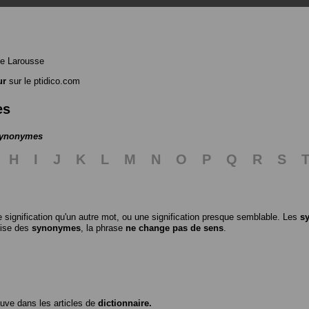
e Larousse
ur
sur le ptidico.com
es
 synonymes
H
I
J
K
L
M
N
O
P
Q
R
S
 signification qu'un autre mot, ou une signification presque semblable. Les
s
ilise des
synonymes
, la phrase
ne change pas de sens
.
ouve dans les articles de
dictionnaire.