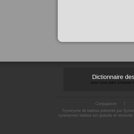
Dictionnaire d
pour vous aider à trouver
Conjugaison
Synonyme de batteur présenté par Synonym
synonymes batteur est gratuite et réservée 