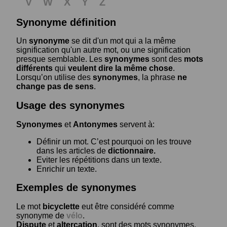
V
W
X
Y
Z
Synonyme définition
Un
synonyme
se dit d'un mot qui a la même
signification qu'un autre mot, ou une signification
presque semblable. Les
synonymes
sont des
mots
différents
qui
veulent dire la même chose
.
Lorsqu’on utilise des
synonymes
, la phrase
ne
change pas de sens
.
Usage des synonymes
Synonymes
et
Antonymes
servent à:
Définir un mot. C’est pourquoi on les trouve
dans les articles de
dictionnaire.
Eviter les répétitions dans un texte.
Enrichir un texte.
Exemples de synonymes
Le mot
bicyclette
eut être considéré comme
synonyme de
vélo
.
Dispute
et
altercation
, sont des mots synonymes.