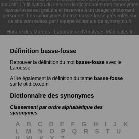
indicatif. L'utilisation du service de dictionnaire des synonymes
basse-fosse est gratuite et réservée à un usage strictement
personnel. Les synonymes du mot basse-fosse présentés sur
ce site sont édités par l’équipe éditoriale de synonymo.fr
Horaire des Marées
-
Laboratoire d'Analyses Médicales.fr
Définition basse-fosse
Retrouver la définition du mot
basse-fosse
avec le
Larousse
A lire également la définition du terme
basse-fosse
sur le ptidico.com
Dictionnaire des synonymes
Classement par ordre alphabétique des
synonymes
A
B
C
D
E
F
G
H
I
J
K
L
M
N
O
P
Q
R
S
T
U
V
W
X
Y
Z